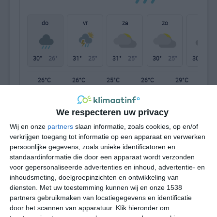
do
vr
za
zo
ma
30°
26°
31°
25°
31°
25°
30°
25°
30°
25°
26°C
26°C
25°C
26°C
29°C
31
We respecteren uw privacy
23:00
02:00
05:00
08:00
11:00
14
Wij en onze
partners
slaan informatie, zoals cookies, op en/of
verkrijgen toegang tot informatie op een apparaat en verwerken
persoonlijke gegevens, zoals unieke identificatoren en
23:00
02:00
05:00
08:00
11:00
14
standaardinformatie die door een apparaat wordt verzonden
voor gepersonaliseerde advertenties en inhoud, advertentie- en
NNW 1
NO 1
O 1
OZO 1
O 2
ON
inhoudsmeting, doelgroepinzichten en ontwikkeling van
diensten.
Met uw toestemming kunnen wij en onze 1538
partners gebruikmaken van locatiegegevens en identificatie
door het scannen van apparatuur. Klik hieronder om
23:00
02:00
05:00
08:00
11:00
14