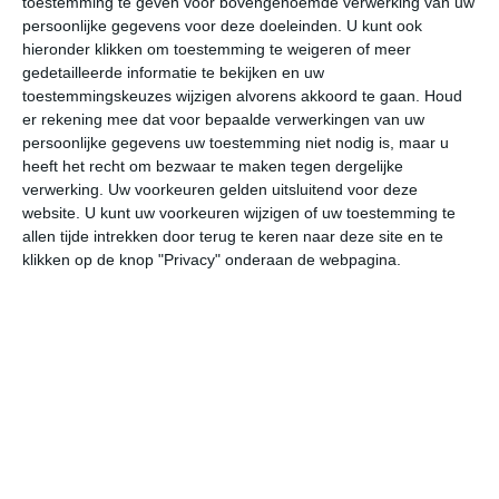
toestemming te geven voor bovengenoemde verwerking van uw
persoonlijke gegevens voor deze doeleinden. U kunt ook
hieronder klikken om toestemming te weigeren of meer
gedetailleerde informatie te bekijken en uw
bekijk de uitgebreide weersverwachting voor Kotu Beach
toestemmingskeuzes wijzigen alvorens akkoord te gaan.
Houd
er rekening mee dat voor bepaalde verwerkingen van uw
Op basis van de langjarige klimaatstatistieken, bepaalde
persoonlijke gegevens uw toestemming niet nodig is, maar u
weerpatronen en specifieke gebeurtenissen kan een
heeft het recht om bezwaar te maken tegen dergelijke
verwerking. Uw voorkeuren gelden uitsluitend voor deze
gemiddeld weerbeeld per maand samengesteld worden.
website. U kunt uw voorkeuren wijzigen of uw toestemming te
allen tijde intrekken door terug te keren naar deze site en te
Het weer in januari
klikken op de knop "Privacy" onderaan de webpagina.
In de maand januari ligt de gemiddelde
maximumtemperatuur in Kotu Beach rond de 31 graden
Celsius. De gemiddelde minimumtemperatuur komt in
januari uit op 16 graden. Het aantal uren dat de zon
zichtbaar is ligt in januari op deze bestemming rond de 8
uur per dag. Binnen de hele maand valt er gedurende
ongeveer 1 dag neerslag. Als je kijkt naar de langjarige
gemiddeldes dan zorgt dat voor een vrijwel droge