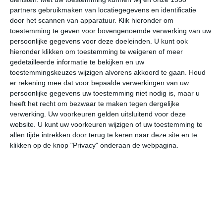
partners gebruikmaken van locatiegegevens en identificatie
door het scannen van apparatuur. Klik hieronder om
33°
26°
30°
25°
30°
25°
28°
25°
30°
24°
toestemming te geven voor bovengenoemde verwerking van uw
persoonlijke gegevens voor deze doeleinden. U kunt ook
26°C
26°C
26°C
27°C
28°C
29
hieronder klikken om toestemming te weigeren of meer
gedetailleerde informatie te bekijken en uw
toestemmingskeuzes wijzigen alvorens akkoord te gaan.
Houd
er rekening mee dat voor bepaalde verwerkingen van uw
00:00
03:00
06:00
09:00
12:00
15
persoonlijke gegevens uw toestemming niet nodig is, maar u
heeft het recht om bezwaar te maken tegen dergelijke
verwerking. Uw voorkeuren gelden uitsluitend voor deze
website. U kunt uw voorkeuren wijzigen of uw toestemming te
00:00
03:00
06:00
09:00
12:00
15
allen tijde intrekken door terug te keren naar deze site en te
klikken op de knop "Privacy" onderaan de webpagina.
Z 2
Z 1
Z 1
Z 2
ZZO 2
ZW
00:00
03:00
06:00
09:00
12:00
15