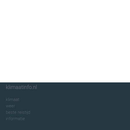
klimaatinfo.nl
klimaat
weer
beste reistijd
informatie