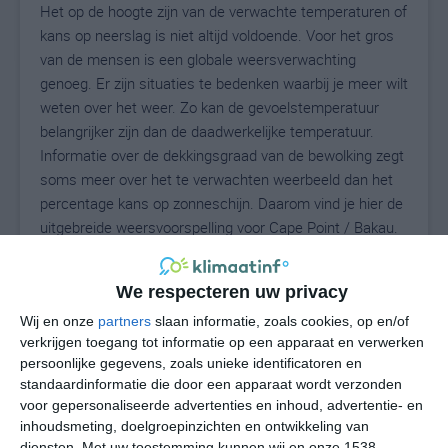
Het op de hoogte zijn van de verwachte temperaturen of
kans op neerslag is niet altijd voldoende. Voor het gros
van de mensen is een globale weersverwachting
genoeg. Er zijn situaties te bedenken waarbij je meer wilt
weten over het weer. Zo kan de gevoelstemperatuur
belangrijker zijn dan de daadwerkelijke temperatuur.
Informatie over de dekkingsgraad van de bewolking zegt
soms meer over het te verwachten weerbeeld dan het
percentage kans op zonneschijn. Daarom vind je hier de
uitgebreide weersvoorspelling voor Cape Point / Bakau.
We respecteren uw privacy
29
N
°C
Wij en onze
partners
slaan informatie, zoals cookies, op en/of
L
verkrijgen toegang tot informatie op een apparaat en verwerken
persoonlijke gegevens, zoals unieke identificatoren en
W
standaardinformatie die door een apparaat wordt verzonden
voor gepersonaliseerde advertenties en inhoud, advertentie- en
za
zo
ma
di
wo
inhoudsmeting, doelgroepinzichten en ontwikkeling van
diensten.
Met uw toestemming kunnen wij en onze 1538