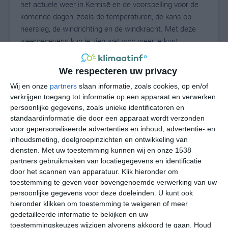
het actuele weer in Kemisē en de voorspelling voor de
komende dagen, zoals de temperaturen, de kans op
neerslag, de windrichting en de windkracht. Met deze
weergegevens kun je zien wat voor weer je kunt
verwachten in Kemisē. Op basis van de
klimaatstatistieken beschrijven we het weer per maand
We respecteren uw privacy
in Kemisē. Dit is geen langetermijnverwachting, maar
Wij en onze
partners
slaan informatie, zoals cookies, op en/of
geeft het gemiddelde weerbeeld voor alle maanden van
verkrijgen toegang tot informatie op een apparaat en verwerken
het jaar. Wil je de uitgebreide weersverwachting voor
persoonlijke gegevens, zoals unieke identificatoren en
Kemisē zien? Op de pagina met extra weerinformatie
standaardinformatie die door een apparaat wordt verzonden
tonen we de kans op sneeuw, de gevoelstemperatuur,
voor gepersonaliseerde advertenties en inhoud, advertentie- en
de zichtbaarheid, de UV-kracht, de luchtdruk en meer
inhoudsmeting, doelgroepinzichten en ontwikkeling van
goede weerinfo.
diensten.
Met uw toestemming kunnen wij en onze 1538
partners gebruikmaken van locatiegegevens en identificatie
door het scannen van apparatuur. Klik hieronder om
toestemming te geven voor bovengenoemde verwerking van uw
23
persoonlijke gegevens voor deze doeleinden. U kunt ook
N
°C
hieronder klikken om toestemming te weigeren of meer
L
gedetailleerde informatie te bekijken en uw
W
toestemmingskeuzes wijzigen alvorens akkoord te gaan.
Houd