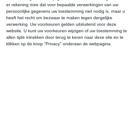
er rekening mee dat voor bepaalde verwerkingen van uw
persoonlijke gegevens uw toestemming niet nodig is, maar u
za
zo
ma
di
wo
heeft het recht om bezwaar te maken tegen dergelijke
verwerking. Uw voorkeuren gelden uitsluitend voor deze
website. U kunt uw voorkeuren wijzigen of uw toestemming te
allen tijde intrekken door terug te keren naar deze site en te
29°
19°
27°
19°
28°
19°
27°
19°
25°
19°
klikken op de knop "Privacy" onderaan de webpagina.
21°C
20°C
20°C
20°C
23°C
24
21:00
00:00
03:00
06:00
09:00
12
21:00
00:00
03:00
06:00
09:00
12
W 1
ONO 1
WZW 1
WZW 2
NNW 1
WN
21:00
00:00
03:00
06:00
09:00
12