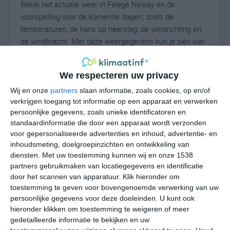
Bekijk het actuele weer in Felege Neway en de
voorspelling voor de komende dagen, zoals de
temperaturen, de kans op neerslag, de windrichting en
de windkracht. Met deze weergegevens kun je zien wat
voor weer je kunt verwachten in Felege Neway. Op basis
van de klimaatstatistieken beschrijven we het weer per
We respecteren uw privacy
maand in Felege Neway. Dit is geen
langetermijnverwachting, maar geeft het gemiddelde
Wij en onze
partners
slaan informatie, zoals cookies, op en/of
verkrijgen toegang tot informatie op een apparaat en verwerken
weerbeeld voor alle maanden van het jaar. Wil je de
persoonlijke gegevens, zoals unieke identificatoren en
uitgebreide weersverwachting voor Felege Neway zien?
standaardinformatie die door een apparaat wordt verzonden
Op de pagina met extra weerinformatie tonen we de
voor gepersonaliseerde advertenties en inhoud, advertentie- en
kans op sneeuw, de gevoelstemperatuur, de
inhoudsmeting, doelgroepinzichten en ontwikkeling van
zichtbaarheid, de UV-kracht, de luchtdruk en meer goede
diensten.
Met uw toestemming kunnen wij en onze 1538
weerinfo.
partners gebruikmaken van locatiegegevens en identificatie
door het scannen van apparatuur. Klik hieronder om
toestemming te geven voor bovengenoemde verwerking van uw
persoonlijke gegevens voor deze doeleinden. U kunt ook
21
N
hieronder klikken om toestemming te weigeren of meer
°C
gedetailleerde informatie te bekijken en uw
L