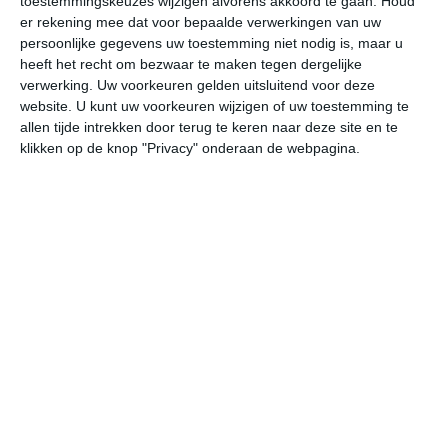
toestemmingskeuzes wijzigen alvorens akkoord te gaan.
Houd
W
er rekening mee dat voor bepaalde verwerkingen van uw
persoonlijke gegevens uw toestemming niet nodig is, maar u
heeft het recht om bezwaar te maken tegen dergelijke
do
vr
za
zo
ma
verwerking. Uw voorkeuren gelden uitsluitend voor deze
website. U kunt uw voorkeuren wijzigen of uw toestemming te
allen tijde intrekken door terug te keren naar deze site en te
26°
17°
26°
17°
27°
17°
26°
17°
28°
17°
klikken op de knop "Privacy" onderaan de webpagina.
17°C
17°C
21°C
25°C
26°C
25
03:00
06:00
09:00
12:00
15:00
18
03:00
06:00
09:00
12:00
15:00
18
WZW 2
ZW 2
Z 2
Z 3
Z 4
Z