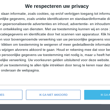
21°
16°
22°
16°
23°
14°
26°
16°
We respecteren uw privacy
20°C
18°C
17°C
17°C
17°C
slaan informatie, zoals cookies, op en/of verkrijgen toegang tot infor
lijke gegevens, zoals unieke identificatoren en standaardinformatie d
r gepersonaliseerde advertenties en inhoud, advertentie- en inhoudsm
n ontwikkeling van diensten.
Met uw toestemming kunnen wij en onze 
18:00
21:00
00:00
03:00
06:00
atiegegevens en identificatie door het scannen van apparatuur. Klik 
en voor bovengenoemde verwerking van uw persoonlijke gegevens voo
 klikken om toestemming te weigeren of meer gedetailleerde informatie
wijzigen alvorens akkoord te gaan.
Houd er rekening mee dat voor b
18:00
21:00
00:00
03:00
06:00
 persoonlijke gegevens uw toestemming niet nodig is, maar u heeft h
lijke verwerking. Uw voorkeuren gelden uitsluitend voor deze website
NW 3
NNW 2
NNW 1
NNW 1
ZZW 1
of uw toestemming te allen tijde intrekken door terug te keren naar deze
" onderaan de webpagina.
18:00
21:00
00:00
03:00
06:00
IES
IK GA NIET AKKOORD
IK GA
breide weersverwachting voor Axum