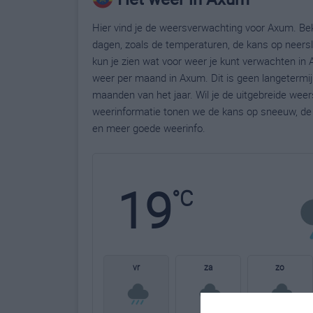
Hier vind je de weersverwachting voor Axum. Bek
dagen, zoals de temperaturen, de kans op neers
kun je zien wat voor weer je kunt verwachten in
weer per maand in Axum. Dit is geen langetermi
maanden van het jaar. Wil je de uitgebreide we
weerinformatie tonen we de kans op sneeuw, de 
en meer goede weerinfo.
19
°C
vr
za
zo