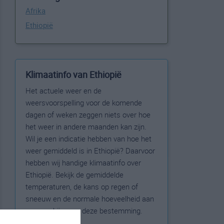
Afrika
Ethiopië
Klimaatinfo van Ethiopië
Het actuele weer en de
weersvoorspelling voor de komende
dagen of weken zeggen niets over hoe
het weer in andere maanden kan zijn.
Wil je een indicatie hebben van hoe het
weer gemiddeld is in Ethiopië? Daarvoor
hebben wij handige klimaatinfo over
Ethiopië. Bekijk de gemiddelde
temperaturen, de kans op regen of
sneeuw en de normale hoeveelheid aan
zonneschijn voor deze bestemming.