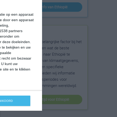
klimaatinfo van Ethiopië
matie op een apparaat
ie door een apparaat
eting,
1538 partners
Beste reistijd
hieronder om
Het weer is een belangrijke factor bij het
r deze doeleinden.
reizen. Wil je weten wat de beste
 te bekijken en uw
epaalde
maanden zijn om naar Ethiopië te
et recht om bezwaar
reizen? Op basis van klimaatgegevens,
. U kunt uw
weersextremen en specifieke
 site en te klikken
weerinformatie bieden wij informatie
over de beste reisperiodes voor
duizenden bestemmingen wereldwijd.
beste reistijd voor Ethiopië
 AKKOORD