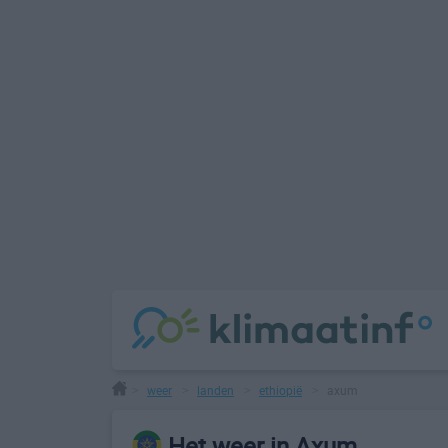
weer
landen
ethiopië
axum
>
>
>
>
Het weer in Axum