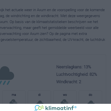
ijk het actuele weer in Axum en de voorspelling voor de komende
lag, de windrichting en de windkracht. Met deze weergegevens
 Axum. Op basis van de klimaatstatistieken beschrijven we het
jnverwachting, maar geeft het gemiddelde weerbeeld voor alle
ersverwachting voor Axum zien? Op de pagina met extra
gevoelstemperatuur, de zichtbaarheid, de UV-kracht, de luchtdruk
Neerslagkans: 13%
Luchtvochtigheid: 82%
Windkracht: 2
ma
di
wo
do