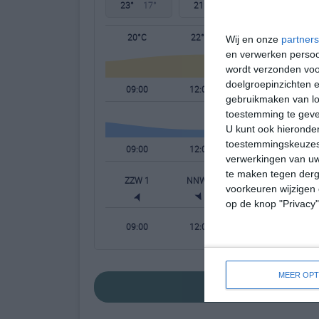
23°
17°
21°
17°
23°
17°
20°C
22°C
22°C
Wij en onze
partners
en verwerken persoon
wordt verzonden voo
doelgroepinzichten e
09:00
12:00
15:00
gebruikmaken van loc
toestemming te gev
U kunt ook hieronder
toestemmingskeuzes 
09:00
12:00
15:00
verwerkingen van uw
te maken tegen derge
ZZW 1
NNW 4
NNW 3
N
voorkeuren wijzigen 
op de knop "Privacy
09:00
12:00
15:00
MEER OPT
bekijk de uitge