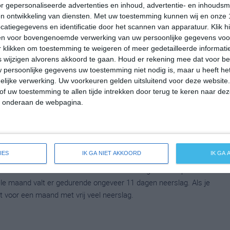
r gepersonaliseerde advertenties en inhoud, advertentie- en inhoudsm
en. Het aantal uren dat de zon zichtbaar is ligt in maart op deze
n ontwikkeling van diensten.
Met uw toestemming kunnen wij en onze 
le maand valt er gedurende ongeveer 7 dagen neerslag. Als je
atiegegevens en identificatie door het scannen van apparatuur. Klik 
dat voor een redelijke hoeveelheid neerslag gedurende deze maand.
en voor bovengenoemde verwerking van uw persoonlijke gegevens voo
 klikken om toestemming te weigeren of meer gedetailleerde informatie
wijzigen alvorens akkoord te gaan.
Houd er rekening mee dat voor b
 persoonlijke gegevens uw toestemming niet nodig is, maar u heeft h
emperatuur in Awasa rond de 28 graden Celsius. De gemiddelde
lijke verwerking. Uw voorkeuren gelden uitsluitend voor deze website
. Het aantal uren dat de zon zichtbaar is ligt in april op deze
of uw toestemming te allen tijde intrekken door terug te keren naar deze
le maand valt er gedurende ongeveer 11 dagen neerslag. Als je
" onderaan de webpagina.
at voor een maand met vrij veel neerslag.
IES
IK GA NIET AKKOORD
IK GA
peratuur in Awasa rond de 26 graden Celsius. De gemiddelde
. Het aantal uren dat de zon zichtbaar is ligt in mei op deze
le maand valt er gedurende ongeveer 11 dagen neerslag. Als je
at voor een maand met vrij veel neerslag.