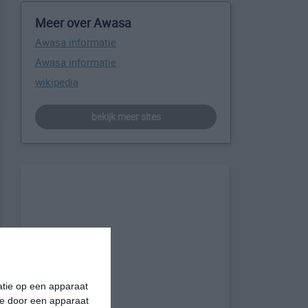
Meer over Awasa
Awasa informatie
Awasa informatie
wikipedia
bekijk meer sites
matie op een apparaat
ie door een apparaat