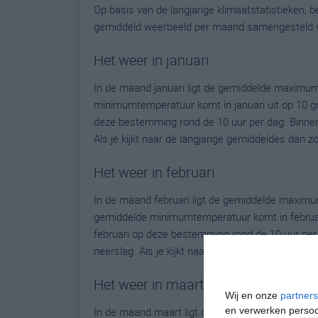
Op basis van de langjarige klimaatstatistieken,
gemiddeld weerbeeld per maand samengesteld 
Het weer in januari
In de maand januari ligt de gemiddelde maximu
minimumtemperatuur komt in januari uit op 10 grad
deze bestemming rond de 10 uur per dag. Binnen
Als je kijkt naar de langjarige gemiddeldes dan 
Het weer in februari
In de maand februari ligt de gemiddelde maxim
gemiddelde minimumtemperatuur komt in februari u
februari op deze bestemming rond de 10 uur per
neerslag. Als je kijkt naar de langjarige gemidde
Het weer in maart
Wij en onze
partners
en verwerken persoon
In de maand maart ligt de gemiddelde maximum