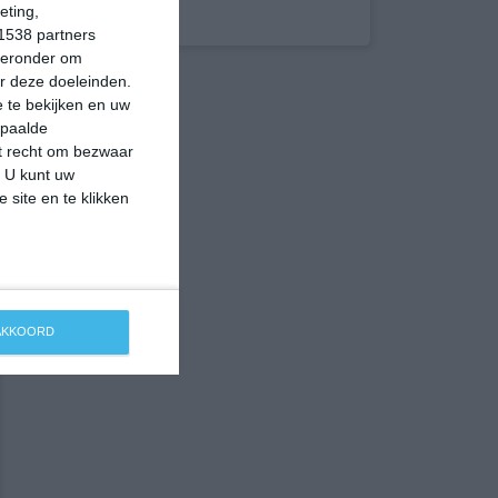
eting,
1538 partners
hieronder om
r deze doeleinden.
 te bekijken en uw
epaalde
et recht om bezwaar
. U kunt uw
 site en te klikken
 AKKOORD