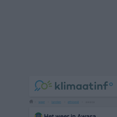
weer
landen
ethiopië
awasa
>
>
>
>
Het weer in Awasa