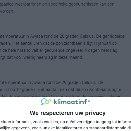
 bepaalde weerpatronen en specifieke gebeurtenissen kan een
worden.
mtemperatuur in Awasa rond de 28 graden Celsius. De gemiddelde
en. Het aantal uren dat de zon zichtbaar is ligt in januari op
 de hele maand valt er gedurende ongeveer 4 dagen neerslag.
zorgt dat voor weinig neerslag in deze maand.
umtemperatuur in Awasa rond de 29 graden Celsius. De
it op 12 graden. Het aantal uren dat de zon zichtbaar is ligt in
 dag. Binnen de hele maand valt er gedurende ongeveer 5 dagen
ldes dan zorgt dat voor niet zoveel neerslag deze maand.
We respecteren uw privacy
slaan informatie, zoals cookies, op en/of verkrijgen toegang tot infor
lijke gegevens, zoals unieke identificatoren en standaardinformatie d
temperatuur in Awasa rond de 29 graden Celsius. De gemiddelde