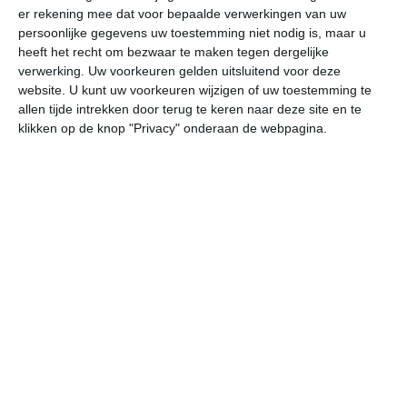
er rekening mee dat voor bepaalde verwerkingen van uw
persoonlijke gegevens uw toestemming niet nodig is, maar u
do
vr
za
zo
ma
heeft het recht om bezwaar te maken tegen dergelijke
verwerking. Uw voorkeuren gelden uitsluitend voor deze
website. U kunt uw voorkeuren wijzigen of uw toestemming te
allen tijde intrekken door terug te keren naar deze site en te
20°
16°
21°
15°
21°
15°
22°
14°
21°
15°
klikken op de knop "Privacy" onderaan de webpagina.
16°C
15°C
15°C
16°C
20°C
20
00:00
03:00
06:00
09:00
12:00
15
00:00
03:00
06:00
09:00
12:00
15
W 1
WZW 1
Z 2
ZZO 2
ZZW 2
Z
00:00
03:00
06:00
09:00
12:00
15