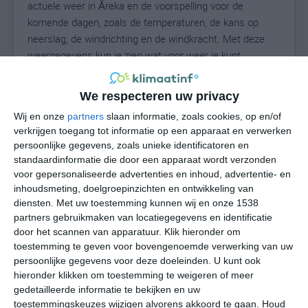
actuele weer in Āreka en de voorspelling voor de
komende dagen, zoals de temperaturen, de kans op
neerslag, de windrichting en de windkracht. Met deze
weergegevens kun je zien wat voor weer je kunt
verwachten in Āreka. Op basis van de
klimaatstatistieken beschrijven we het weer per maand
We respecteren uw privacy
in Āreka. Dit is geen langetermijnverwachting, maar
Wij en onze
partners
slaan informatie, zoals cookies, op en/of
geeft het gemiddelde weerbeeld voor alle maanden van
verkrijgen toegang tot informatie op een apparaat en verwerken
het jaar. Wil je de uitgebreide weersverwachting voor
persoonlijke gegevens, zoals unieke identificatoren en
Āreka zien? Op de pagina met extra weerinformatie
standaardinformatie die door een apparaat wordt verzonden
tonen we de kans op sneeuw, de gevoelstemperatuur,
voor gepersonaliseerde advertenties en inhoud, advertentie- en
de zichtbaarheid, de UV-kracht, de luchtdruk en meer
inhoudsmeting, doelgroepinzichten en ontwikkeling van
goede weerinfo.
diensten.
Met uw toestemming kunnen wij en onze 1538
partners gebruikmaken van locatiegegevens en identificatie
door het scannen van apparatuur. Klik hieronder om
toestemming te geven voor bovengenoemde verwerking van uw
18
persoonlijke gegevens voor deze doeleinden. U kunt ook
N
°C
hieronder klikken om toestemming te weigeren of meer
L
gedetailleerde informatie te bekijken en uw
W
toestemmingskeuzes wijzigen alvorens akkoord te gaan.
Houd