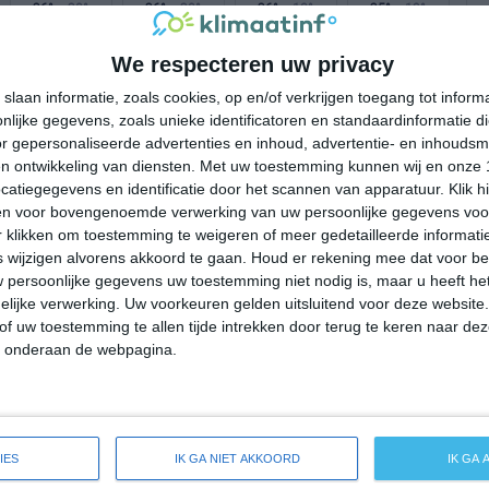
26°
20°
26°
20°
26°
18°
25°
19°
25°C
22°C
21°C
20°C
20°C
We respecteren uw privacy
slaan informatie, zoals cookies, op en/of verkrijgen toegang tot infor
lijke gegevens, zoals unieke identificatoren en standaardinformatie d
18:00
21:00
00:00
03:00
06:00
r gepersonaliseerde advertenties en inhoud, advertentie- en inhoudsm
n ontwikkeling van diensten.
Met uw toestemming kunnen wij en onze 
atiegegevens en identificatie door het scannen van apparatuur. Klik 
en voor bovengenoemde verwerking van uw persoonlijke gegevens voo
18:00
21:00
00:00
03:00
06:00
 klikken om toestemming te weigeren of meer gedetailleerde informatie
wijzigen alvorens akkoord te gaan.
Houd er rekening mee dat voor b
W 2
WNW 2
W 2
NW 2
NW 2
 persoonlijke gegevens uw toestemming niet nodig is, maar u heeft h
lijke verwerking. Uw voorkeuren gelden uitsluitend voor deze website
of uw toestemming te allen tijde intrekken door terug te keren naar deze
18:00
21:00
00:00
03:00
06:00
" onderaan de webpagina.
breide weersverwachting voor Nsang
IES
IK GA NIET AKKOORD
IK GA