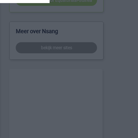
beste reistijd voor Equatoriaal-Guinea
Meer over Nsang
bekijk meer sites