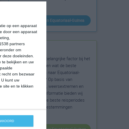
bestemming.
klimaatinfo van Equatoriaal-Guinea
matie op een apparaat
ie door een apparaat
eting,
1538 partners
Beste reistijd
hieronder om
r deze doeleinden.
Het weer is een belangrijke factor bij het
 te bekijken en uw
reizen. Wil je weten wat de beste
epaalde
maanden zijn om naar Equatoriaal-
et recht om bezwaar
Guinea te reizen? Op basis van
. U kunt uw
klimaatgegevens, weersextremen en
 site en te klikken
specifieke weerinformatie bieden wij
informatie over de beste reisperiodes
voor duizenden bestemmingen
wereldwijd.
 AKKOORD