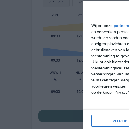
27°
21°
26°
20°
26°
20°
23°C
25°C
27°C
Wij en onze
partners
en verwerken persoon
09:00
12:00
15:00
wordt verzonden voo
doelgroepinzichten e
gebruikmaken van loc
toestemming te gev
09:00
12:00
15:00
U kunt ook hieronder
toestemmingskeuzes 
WNW 1
NNW 1
WNW 1
verwerkingen van uw
te maken tegen derge
voorkeuren wijzigen 
09:00
12:00
15:00
op de knop "Privacy
bekijk de uitge
MEER OPT