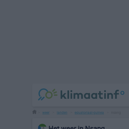
weer
landen
equatoriaal-guinea
nsang
>
>
>
>
Het weer in Nsang