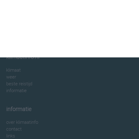
klimaatinfo.nl
klimaat
weer
beste reistijd
informatie
informatie
over klimaatinfo
contact
links