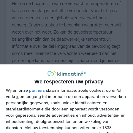
Het op de hoogte zijn van de verwachte temperaturen of
kans op neerslag is niet altijd voldoende. Voor het gros
van de mensen is een globale weersverwachting
genoeg. Er zijn situaties te bedenken waarbij je meer wilt
weten over het weer. Zo kan de gevoelstemperatuur
belangrijker zijn dan de daadwerkelijke temperatuur.
Informatie over de dekkingsgraad van de bewolking zegt
soms meer over het te verwachten weerbeeld dan het
percentage kans op zonneschijn. Daarom vind je hier de
uitgebreide weersvoorspelling voor Kilmington.
We respecteren uw privacy
Wij en onze
partners
slaan informatie, zoals cookies, op en/of
20
N
°C
verkrijgen toegang tot informatie op een apparaat en verwerken
L
persoonlijke gegevens, zoals unieke identificatoren en
standaardinformatie die door een apparaat wordt verzonden
W
voor gepersonaliseerde advertenties en inhoud, advertentie- en
inhoudsmeting, doelgroepinzichten en ontwikkeling van
undefined
ma
di
wo
do
diensten.
Met uw toestemming kunnen wij en onze 1538