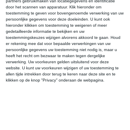
partners gebruikmaken van locatiegegevens en identificatie
door het scannen van apparatuur. Klik hieronder om
toestemming te geven voor bovengenoemde verwerking van uw
28°
15°
25°
14°
27°
15°
32°
15°
30°
19°
persoonlijke gegevens voor deze doeleinden. U kunt ook
hieronder klikken om toestemming te weigeren of meer
17°C
15°C
21°C
26°C
27°C
24
gedetailleerde informatie te bekijken en uw
toestemmingskeuzes wijzigen alvorens akkoord te gaan.
Houd
er rekening mee dat voor bepaalde verwerkingen van uw
03:00
06:00
09:00
12:00
15:00
18
persoonlijke gegevens uw toestemming niet nodig is, maar u
heeft het recht om bezwaar te maken tegen dergelijke
verwerking. Uw voorkeuren gelden uitsluitend voor deze
website. U kunt uw voorkeuren wijzigen of uw toestemming te
03:00
06:00
09:00
12:00
15:00
18
allen tijde intrekken door terug te keren naar deze site en te
klikken op de knop "Privacy" onderaan de webpagina.
Z 1
N 1
NNW 1
W 2
WNW 3
WN
03:00
06:00
09:00
12:00
15:00
18