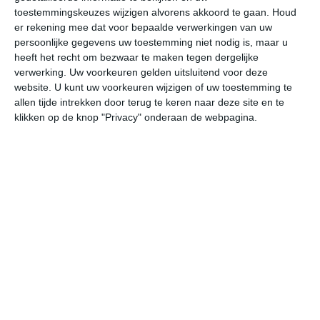
17
N
°C
toestemmingskeuzes wijzigen alvorens akkoord te gaan.
Houd
L
er rekening mee dat voor bepaalde verwerkingen van uw
persoonlijke gegevens uw toestemming niet nodig is, maar u
W
heeft het recht om bezwaar te maken tegen dergelijke
verwerking. Uw voorkeuren gelden uitsluitend voor deze
website. U kunt uw voorkeuren wijzigen of uw toestemming te
vr
za
zo
ma
di
allen tijde intrekken door terug te keren naar deze site en te
klikken op de knop "Privacy" onderaan de webpagina.
23°
10°
25°
12°
29°
14°
25°
16°
27°
14°
13°C
19°C
22°C
23°C
21°C
17
08:00
11:00
14:00
17:00
20:00
23
08:00
11:00
14:00
17:00
20:00
23
W 1
WZW 1
W 2
NW 1
ONO 1
Z