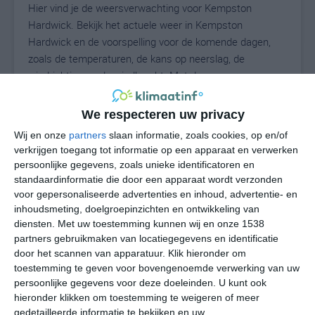
Hier vind je de weersverwachting voor Kempston
Hardwick. Bekijk het actuele weer in Kempston
Hardwick en de voorspelling voor de komende dagen,
zoals de temperaturen, de kans op neerslag, de
windrichting en de windkracht. Met deze weergegevens
kun je zien wat voor weer je kunt verwachten in
Kempston Hardwick. Op basis van de
We respecteren uw privacy
klimaatstatistieken beschrijven we het weer per maand
Wij en onze
partners
slaan informatie, zoals cookies, op en/of
in Kempston Hardwick. Dit is geen
verkrijgen toegang tot informatie op een apparaat en verwerken
langetermijnverwachting, maar geeft het gemiddelde
persoonlijke gegevens, zoals unieke identificatoren en
weerbeeld voor alle maanden van het jaar. Wil je de
standaardinformatie die door een apparaat wordt verzonden
uitgebreide weersverwachting voor Kempston Hardwick
voor gepersonaliseerde advertenties en inhoud, advertentie- en
inhoudsmeting, doelgroepinzichten en ontwikkeling van
zien? Op de pagina met extra weerinformatie tonen we
diensten.
Met uw toestemming kunnen wij en onze 1538
de kans op sneeuw, de gevoelstemperatuur, de
partners gebruikmaken van locatiegegevens en identificatie
zichtbaarheid, de UV-kracht, de luchtdruk en meer goede
door het scannen van apparatuur. Klik hieronder om
weerinfo.
toestemming te geven voor bovengenoemde verwerking van uw
persoonlijke gegevens voor deze doeleinden. U kunt ook
hieronder klikken om toestemming te weigeren of meer
gedetailleerde informatie te bekijken en uw