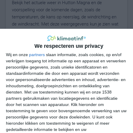
Bekijk het actuele weer in Hutton Magna en de
voorspelling voor de komende dagen, zoals de
temperaturen, de kans op neerslag, de windrichting en
de windkracht. Met deze weergegevens kun je zien wat
voor weer je kunt verwachten in Hutton Magna. Op
basis van de klimaatstatistieken beschrijven we het
weer per maand in Hutton Magna. Dit is geen
We respecteren uw privacy
langetermijnverwachting, maar geeft het gemiddelde
Wij en onze
partners
slaan informatie, zoals cookies, op en/of
weerbeeld voor alle maanden van het jaar. Wil je de
verkrijgen toegang tot informatie op een apparaat en verwerken
uitgebreide weersverwachting voor Hutton Magna zien?
persoonlijke gegevens, zoals unieke identificatoren en
Op de pagina met extra weerinformatie tonen we de
standaardinformatie die door een apparaat wordt verzonden
voor gepersonaliseerde advertenties en inhoud, advertentie- en
kans op sneeuw, de gevoelstemperatuur, de
inhoudsmeting, doelgroepinzichten en ontwikkeling van
zichtbaarheid, de UV-kracht, de luchtdruk en meer goede
diensten.
Met uw toestemming kunnen wij en onze 1538
weerinfo.
partners gebruikmaken van locatiegegevens en identificatie
door het scannen van apparatuur. Klik hieronder om
toestemming te geven voor bovengenoemde verwerking van uw
persoonlijke gegevens voor deze doeleinden. U kunt ook
15
N
°C
hieronder klikken om toestemming te weigeren of meer
L
gedetailleerde informatie te bekijken en uw