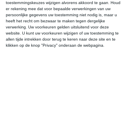
toestemmingskeuzes wijzigen alvorens akkoord te gaan.
Houd
W
er rekening mee dat voor bepaalde verwerkingen van uw
persoonlijke gegevens uw toestemming niet nodig is, maar u
undefined
ma
di
wo
do
heeft het recht om bezwaar te maken tegen dergelijke
verwerking. Uw voorkeuren gelden uitsluitend voor deze
website. U kunt uw voorkeuren wijzigen of uw toestemming te
allen tijde intrekken door terug te keren naar deze site en te
18°
11°
20°
10°
25°
9°
26°
13°
30°
15°
klikken op de knop "Privacy" onderaan de webpagina.
13°C
18°C
18°C
17°C
16°C
15
07:00
10:00
13:00
16:00
19:00
22
07:00
10:00
13:00
16:00
19:00
22
ZW 2
WZW 4
WZW 4
WZW 4
WZW 4
W