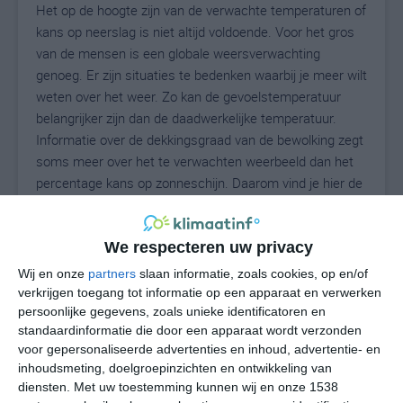
Het op de hoogte zijn van de verwachte temperaturen of
kans op neerslag is niet altijd voldoende. Voor het gros
van de mensen is een globale weersverwachting
genoeg. Er zijn situaties te bedenken waarbij je meer wilt
weten over het weer. Zo kan de gevoelstemperatuur
belangrijker zijn dan de daadwerkelijke temperatuur.
Informatie over de dekkingsgraad van de bewolking zegt
soms meer over het te verwachten weerbeeld dan het
percentage kans op zonneschijn. Daarom vind je hier de
uitgebreide weersvoorspelling voor Hounslow.
We respecteren uw privacy
Wij en onze
partners
slaan informatie, zoals cookies, op en/of
20
N
°C
verkrijgen toegang tot informatie op een apparaat en verwerken
L
persoonlijke gegevens, zoals unieke identificatoren en
standaardinformatie die door een apparaat wordt verzonden
W
voor gepersonaliseerde advertenties en inhoud, advertentie- en
inhoudsmeting, doelgroepinzichten en ontwikkeling van
za
zo
ma
di
wo
diensten.
Met uw toestemming kunnen wij en onze 1538