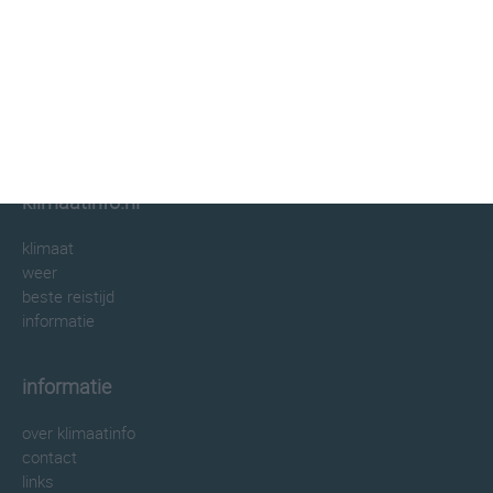
klimaatinfo.nl
klimaat
weer
beste reistijd
informatie
informatie
over klimaatinfo
contact
links