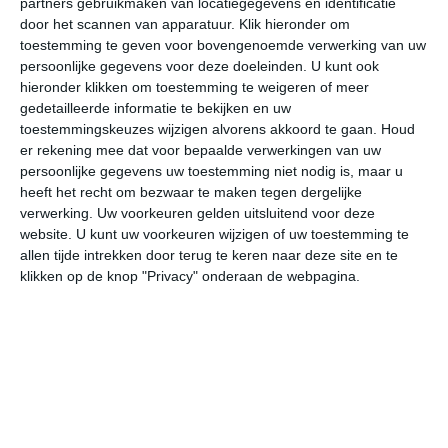
partners gebruikmaken van locatiegegevens en identificatie
door het scannen van apparatuur. Klik hieronder om
toestemming te geven voor bovengenoemde verwerking van uw
26°
13°
29°
16°
27°
16°
29°
17°
30°
17°
persoonlijke gegevens voor deze doeleinden. U kunt ook
hieronder klikken om toestemming te weigeren of meer
12°C
15°C
23°C
26°C
26°C
23
gedetailleerde informatie te bekijken en uw
toestemmingskeuzes wijzigen alvorens akkoord te gaan.
Houd
er rekening mee dat voor bepaalde verwerkingen van uw
05:00
08:00
11:00
14:00
17:00
20
persoonlijke gegevens uw toestemming niet nodig is, maar u
heeft het recht om bezwaar te maken tegen dergelijke
verwerking. Uw voorkeuren gelden uitsluitend voor deze
website. U kunt uw voorkeuren wijzigen of uw toestemming te
05:00
08:00
11:00
14:00
17:00
20
allen tijde intrekken door terug te keren naar deze site en te
klikken op de knop "Privacy" onderaan de webpagina.
ZZO 1
O 1
Z 2
ZZW 2
ZZW 2
ZZ
05:00
08:00
11:00
14:00
17:00
20