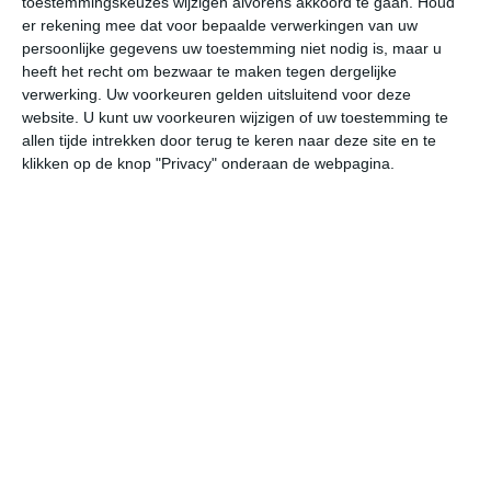
toestemmingskeuzes wijzigen alvorens akkoord te gaan.
Houd
er rekening mee dat voor bepaalde verwerkingen van uw
persoonlijke gegevens uw toestemming niet nodig is, maar u
do
vr
za
zo
ma
heeft het recht om bezwaar te maken tegen dergelijke
verwerking. Uw voorkeuren gelden uitsluitend voor deze
website. U kunt uw voorkeuren wijzigen of uw toestemming te
22°
14°
23°
9°
24°
9°
27°
13°
25°
16°
allen tijde intrekken door terug te keren naar deze site en te
klikken op de knop "Privacy" onderaan de webpagina.
20°C
15°C
12°C
10°C
13°C
20
20:00
23:00
02:00
05:00
08:00
11
20:00
23:00
02:00
05:00
08:00
11
NW 2
WZW 1
WNW 1
NNW 1
NW 1
ZW
20:00
23:00
02:00
05:00
08:00
11