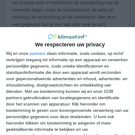
het actuele weer in Henfield en de voorspelling voor de
komende dagen, zoals de temperaturen, de kans op
neerslag, de windrichting en de windkracht. Met deze
weergegevens kun je zien wat voor weer je kunt
verwachten in Henfield. Op basis van de
klimaatstatistieken beschrijven we het weer per maand
We respecteren uw privacy
in Henfield. Dit is geen langetermijnverwachting, maar
geeft het gemiddelde weerbeeld voor alle maanden van
Wij en onze
partners
slaan informatie, zoals cookies, op en/of
verkrijgen toegang tot informatie op een apparaat en verwerken
het jaar. Wil je de uitgebreide weersverwachting voor
persoonlijke gegevens, zoals unieke identificatoren en
Henfield zien? Op de pagina met extra weerinformatie
standaardinformatie die door een apparaat wordt verzonden
tonen we de kans op sneeuw, de gevoelstemperatuur,
voor gepersonaliseerde advertenties en inhoud, advertentie- en
de zichtbaarheid, de UV-kracht, de luchtdruk en meer
inhoudsmeting, doelgroepinzichten en ontwikkeling van
goede weerinfo.
diensten.
Met uw toestemming kunnen wij en onze 1538
partners gebruikmaken van locatiegegevens en identificatie
door het scannen van apparatuur. Klik hieronder om
toestemming te geven voor bovengenoemde verwerking van uw
19
N
°C
persoonlijke gegevens voor deze doeleinden. U kunt ook
hieronder klikken om toestemming te weigeren of meer
L
gedetailleerde informatie te bekijken en uw
W