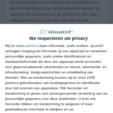
het actuele weer in Gunnislake en de voorspelling voor
de komende dagen, zoals de temperaturen, de kans op
neerslag, de windrichting en de windkracht. Met deze
weergegevens kun je zien wat voor weer je kunt
verwachten in Gunnislake. Op basis van de
klimaatstatistieken beschrijven we het weer per maand
in Gunnislake. Dit is geen langetermijnverwachting, maar
We respecteren uw privacy
geeft het gemiddelde weerbeeld voor alle maanden van
Wij en onze
partners
slaan informatie, zoals cookies, op en/of
het jaar. Wil je de uitgebreide weersverwachting voor
verkrijgen toegang tot informatie op een apparaat en verwerken
Gunnislake zien? Op de pagina met extra weerinformatie
persoonlijke gegevens, zoals unieke identificatoren en
standaardinformatie die door een apparaat wordt verzonden
tonen we de kans op sneeuw, de gevoelstemperatuur,
voor gepersonaliseerde advertenties en inhoud, advertentie- en
de zichtbaarheid, de UV-kracht, de luchtdruk en meer
inhoudsmeting, doelgroepinzichten en ontwikkeling van
goede weerinfo.
diensten.
Met uw toestemming kunnen wij en onze 1538
partners gebruikmaken van locatiegegevens en identificatie
door het scannen van apparatuur. Klik hieronder om
toestemming te geven voor bovengenoemde verwerking van uw
20
N
°C
persoonlijke gegevens voor deze doeleinden. U kunt ook
L
hieronder klikken om toestemming te weigeren of meer
gedetailleerde informatie te bekijken en uw
W