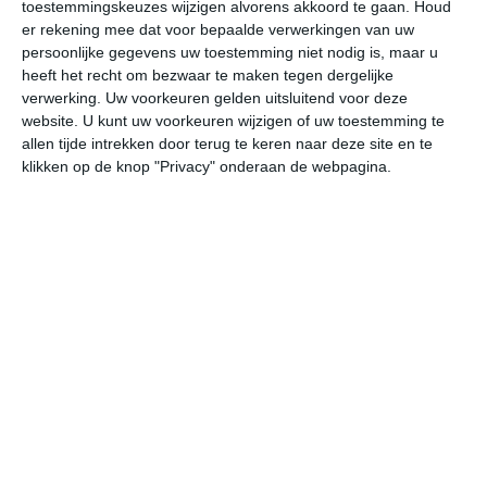
toestemmingskeuzes wijzigen alvorens akkoord te gaan.
Houd
er rekening mee dat voor bepaalde verwerkingen van uw
undefined
ma
di
wo
do
persoonlijke gegevens uw toestemming niet nodig is, maar u
heeft het recht om bezwaar te maken tegen dergelijke
verwerking. Uw voorkeuren gelden uitsluitend voor deze
website. U kunt uw voorkeuren wijzigen of uw toestemming te
27°
13°
24°
14°
26°
11°
31°
16°
30°
16°
allen tijde intrekken door terug te keren naar deze site en te
klikken op de knop "Privacy" onderaan de webpagina.
22°C
17°C
16°C
15°C
14°C
19
18:00
21:00
00:00
03:00
06:00
09
18:00
21:00
00:00
03:00
06:00
09
NW 4
NW 3
NW 1
NNW 1
NNW 1
NN
18:00
21:00
00:00
03:00
06:00
09