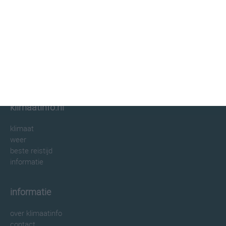
klimaatinfo.nl
klimaat
weer
beste reistijd
informatie
informatie
over klimaatinfo
contact