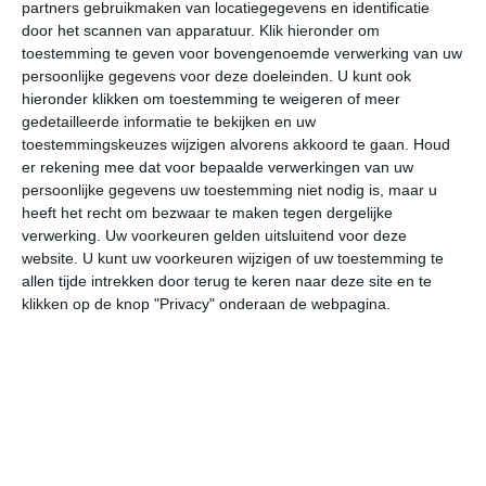
partners gebruikmaken van locatiegegevens en identificatie
door het scannen van apparatuur. Klik hieronder om
toestemming te geven voor bovengenoemde verwerking van uw
18°
11°
17°
12°
17°
12°
17°
10°
17°
9°
persoonlijke gegevens voor deze doeleinden. U kunt ook
hieronder klikken om toestemming te weigeren of meer
11°C
13°C
12°C
15°C
17°C
18
gedetailleerde informatie te bekijken en uw
toestemmingskeuzes wijzigen alvorens akkoord te gaan.
Houd
er rekening mee dat voor bepaalde verwerkingen van uw
01:00
04:00
07:00
10:00
13:00
16
persoonlijke gegevens uw toestemming niet nodig is, maar u
heeft het recht om bezwaar te maken tegen dergelijke
verwerking. Uw voorkeuren gelden uitsluitend voor deze
website. U kunt uw voorkeuren wijzigen of uw toestemming te
01:00
04:00
07:00
10:00
13:00
16
allen tijde intrekken door terug te keren naar deze site en te
klikken op de knop "Privacy" onderaan de webpagina.
WZW 2
WZW 3
WZW 3
WZW 4
WZW 4
WZ
01:00
04:00
07:00
10:00
13:00
16