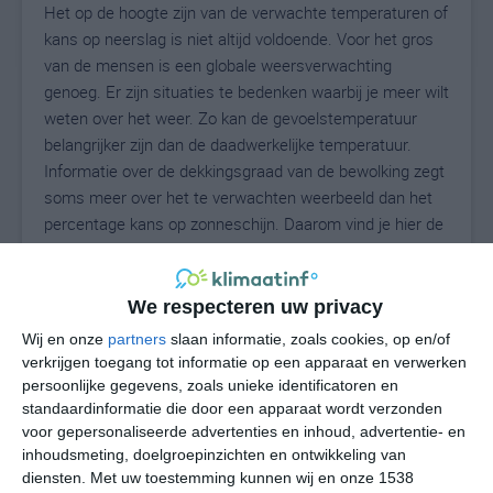
Het op de hoogte zijn van de verwachte temperaturen of
kans op neerslag is niet altijd voldoende. Voor het gros
van de mensen is een globale weersverwachting
genoeg. Er zijn situaties te bedenken waarbij je meer wilt
weten over het weer. Zo kan de gevoelstemperatuur
belangrijker zijn dan de daadwerkelijke temperatuur.
Informatie over de dekkingsgraad van de bewolking zegt
soms meer over het te verwachten weerbeeld dan het
percentage kans op zonneschijn. Daarom vind je hier de
uitgebreide weersvoorspelling voor Ford.
We respecteren uw privacy
15
Wij en onze
partners
slaan informatie, zoals cookies, op en/of
N
°C
verkrijgen toegang tot informatie op een apparaat en verwerken
L
persoonlijke gegevens, zoals unieke identificatoren en
W
standaardinformatie die door een apparaat wordt verzonden
voor gepersonaliseerde advertenties en inhoud, advertentie- en
inhoudsmeting, doelgroepinzichten en ontwikkeling van
do
vr
za
zo
ma
diensten.
Met uw toestemming kunnen wij en onze 1538