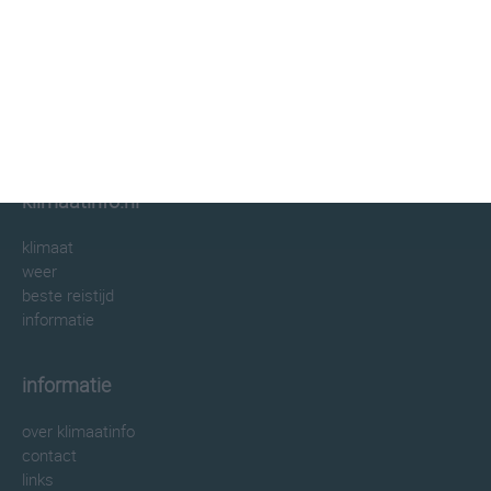
klimaatinfo.nl
klimaat
weer
beste reistijd
informatie
informatie
over klimaatinfo
contact
links