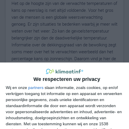
Het op de hoogte zijn van de verwachte temperaturen of
kans op neerslag is niet altijd voldoende. Voor het gros
van de mensen is een globale weersverwachting
genoeg. Er zijn situaties te bedenken waarbij je meer wilt
weten over het weer. Zo kan de gevoelstemperatuur
belangrijker zijn dan de daadwerkelijke temperatuur.
Informatie over de dekkingsgraad van de bewolking zegt
soms meer over het te verwachten weerbeeld dan het
percentage kans op zonneschijn. Daarom vind je hier de
uitgebreide weersvoorspelling voor Exhall.
We respecteren uw privacy
Wij en onze
partners
slaan informatie, zoals cookies, op en/of
18
N
°C
verkrijgen toegang tot informatie op een apparaat en verwerken
L
persoonlijke gegevens, zoals unieke identificatoren en
standaardinformatie die door een apparaat wordt verzonden
W
voor gepersonaliseerde advertenties en inhoud, advertentie- en
inhoudsmeting, doelgroepinzichten en ontwikkeling van
do
vr
za
zo
ma
diensten.
Met uw toestemming kunnen wij en onze 1538