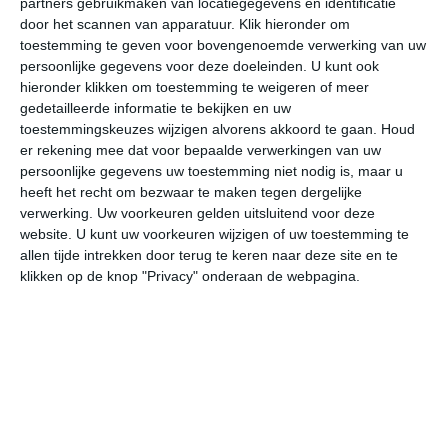
partners gebruikmaken van locatiegegevens en identificatie
door het scannen van apparatuur. Klik hieronder om
toestemming te geven voor bovengenoemde verwerking van uw
20°
14°
23°
10°
25°
11°
25°
15°
23°
15°
persoonlijke gegevens voor deze doeleinden. U kunt ook
hieronder klikken om toestemming te weigeren of meer
15°C
12°C
11°C
10°C
17°C
21
gedetailleerde informatie te bekijken en uw
toestemmingskeuzes wijzigen alvorens akkoord te gaan.
Houd
er rekening mee dat voor bepaalde verwerkingen van uw
22:00
01:00
04:00
07:00
10:00
13
persoonlijke gegevens uw toestemming niet nodig is, maar u
heeft het recht om bezwaar te maken tegen dergelijke
verwerking. Uw voorkeuren gelden uitsluitend voor deze
website. U kunt uw voorkeuren wijzigen of uw toestemming te
22:00
01:00
04:00
07:00
10:00
13
allen tijde intrekken door terug te keren naar deze site en te
klikken op de knop "Privacy" onderaan de webpagina.
NNW 1
NW 1
WZW 1
ZZW 1
ZW 2
W
22:00
01:00
04:00
07:00
10:00
13