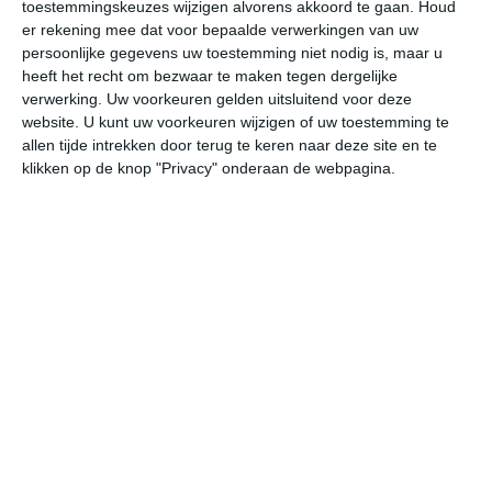
toestemmingskeuzes wijzigen alvorens akkoord te gaan.
Houd
er rekening mee dat voor bepaalde verwerkingen van uw
vr
za
zo
ma
di
persoonlijke gegevens uw toestemming niet nodig is, maar u
heeft het recht om bezwaar te maken tegen dergelijke
verwerking. Uw voorkeuren gelden uitsluitend voor deze
website. U kunt uw voorkeuren wijzigen of uw toestemming te
23°
7°
26°
12°
26°
15°
23°
16°
27°
14°
allen tijde intrekken door terug te keren naar deze site en te
klikken op de knop "Privacy" onderaan de webpagina.
23°C
23°C
19°C
15°C
13°C
11
15:00
18:00
21:00
00:00
03:00
06
15:00
18:00
21:00
00:00
03:00
06
W 2
WZW 2
W 1
NW 1
NNW 1
OZ
15:00
18:00
21:00
00:00
03:00
06