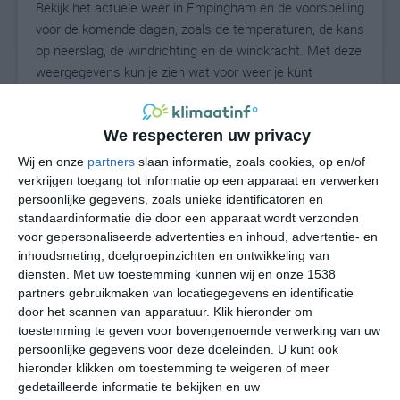
Bekijk het actuele weer in Empingham en de voorspelling
voor de komende dagen, zoals de temperaturen, de kans
op neerslag, de windrichting en de windkracht. Met deze
weergegevens kun je zien wat voor weer je kunt
verwachten in Empingham. Op basis van de
klimaatstatistieken beschrijven we het weer per maand
We respecteren uw privacy
in Empingham. Dit is geen langetermijnverwachting,
maar geeft het gemiddelde weerbeeld voor alle
Wij en onze
partners
slaan informatie, zoals cookies, op en/of
maanden van het jaar. Wil je de uitgebreide
verkrijgen toegang tot informatie op een apparaat en verwerken
weersverwachting voor Empingham zien? Op de pagina
persoonlijke gegevens, zoals unieke identificatoren en
standaardinformatie die door een apparaat wordt verzonden
met extra weerinformatie tonen we de kans op sneeuw,
voor gepersonaliseerde advertenties en inhoud, advertentie- en
de gevoelstemperatuur, de zichtbaarheid, de UV-kracht,
inhoudsmeting, doelgroepinzichten en ontwikkeling van
de luchtdruk en meer goede weerinfo.
diensten.
Met uw toestemming kunnen wij en onze 1538
partners gebruikmaken van locatiegegevens en identificatie
door het scannen van apparatuur. Klik hieronder om
toestemming te geven voor bovengenoemde verwerking van uw
17
N
°C
persoonlijke gegevens voor deze doeleinden. U kunt ook
L
hieronder klikken om toestemming te weigeren of meer
gedetailleerde informatie te bekijken en uw
W