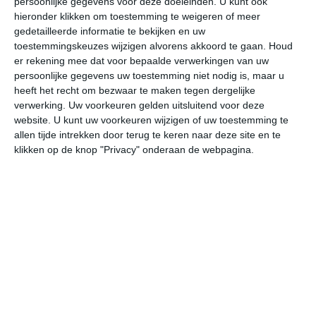
persoonlijke gegevens voor deze doeleinden. U kunt ook
hieronder klikken om toestemming te weigeren of meer
gedetailleerde informatie te bekijken en uw
toestemmingskeuzes wijzigen alvorens akkoord te gaan.
Houd
bekijk de uitgebreide weersverwachting voor Chawton
er rekening mee dat voor bepaalde verwerkingen van uw
persoonlijke gegevens uw toestemming niet nodig is, maar u
Op basis van de langjarige klimaatstatistieken, bepaalde
heeft het recht om bezwaar te maken tegen dergelijke
weerpatronen en specifieke gebeurtenissen kan een
verwerking. Uw voorkeuren gelden uitsluitend voor deze
website. U kunt uw voorkeuren wijzigen of uw toestemming te
gemiddeld weerbeeld per maand samengesteld worden.
allen tijde intrekken door terug te keren naar deze site en te
klikken op de knop "Privacy" onderaan de webpagina.
Het weer in januari
In de maand januari ligt de gemiddelde
maximumtemperatuur in Chawton rond de 7 graden
Celsius. De gemiddelde minimumtemperatuur komt in
januari uit op 2 graden. Het aantal uren dat de zon
zichtbaar is ligt in januari op deze bestemming rond de 2
uur per dag. Binnen de hele maand valt er gedurende
ongeveer 18 dagen neerslag. Als je kijkt naar de
langjarige gemiddeldes dan zorgt dat voor een redelijke