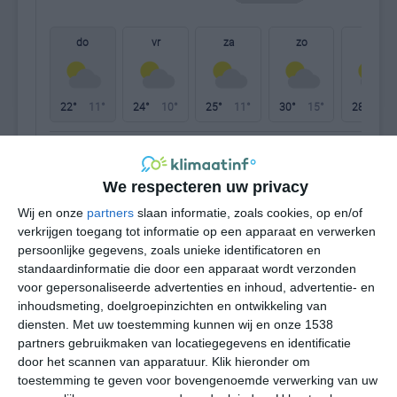
do
vr
za
zo
ma
22°
11°
24°
10°
25°
11°
30°
15°
28°
16°
19°C
22°C
21°C
17°C
13°C
11
We respecteren uw privacy
12:00
15:00
18:00
21:00
00:00
03
Wij en onze
partners
slaan informatie, zoals cookies, op en/of
verkrijgen toegang tot informatie op een apparaat en verwerken
persoonlijke gegevens, zoals unieke identificatoren en
standaardinformatie die door een apparaat wordt verzonden
12:00
15:00
18:00
21:00
00:00
03
voor gepersonaliseerde advertenties en inhoud, advertentie- en
inhoudsmeting, doelgroepinzichten en ontwikkeling van
WNW 3
NW 3
NW 3
WNW 1
WNW 2
NN
diensten.
Met uw toestemming kunnen wij en onze 1538
partners gebruikmaken van locatiegegevens en identificatie
door het scannen van apparatuur. Klik hieronder om
toestemming te geven voor bovengenoemde verwerking van uw
12:00
15:00
18:00
21:00
00:00
03