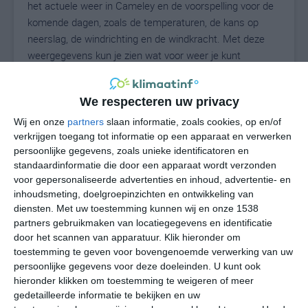
het actuele weer in Cameley en de voorspelling voor de
komende dagen, zoals de temperaturen, de kans op
neerslag, de windrichting en de windkracht. Met deze
weergegevens kun je zien wat voor weer je kunt
verwachten in Cameley. Op basis van de
klimaatstatistieken beschrijven we het weer per maand
We respecteren uw privacy
in Cameley. Dit is geen langetermijnverwachting, maar
geeft het gemiddelde weerbeeld voor alle maanden van
Wij en onze
partners
slaan informatie, zoals cookies, op en/of
verkrijgen toegang tot informatie op een apparaat en verwerken
het jaar. Wil je de uitgebreide weersverwachting voor
persoonlijke gegevens, zoals unieke identificatoren en
Cameley zien? Op de pagina met extra weerinformatie
standaardinformatie die door een apparaat wordt verzonden
tonen we de kans op sneeuw, de gevoelstemperatuur,
voor gepersonaliseerde advertenties en inhoud, advertentie- en
de zichtbaarheid, de UV-kracht, de luchtdruk en meer
inhoudsmeting, doelgroepinzichten en ontwikkeling van
goede weerinfo.
diensten.
Met uw toestemming kunnen wij en onze 1538
partners gebruikmaken van locatiegegevens en identificatie
door het scannen van apparatuur. Klik hieronder om
toestemming te geven voor bovengenoemde verwerking van uw
18
N
°C
persoonlijke gegevens voor deze doeleinden. U kunt ook
hieronder klikken om toestemming te weigeren of meer
L
gedetailleerde informatie te bekijken en uw
W