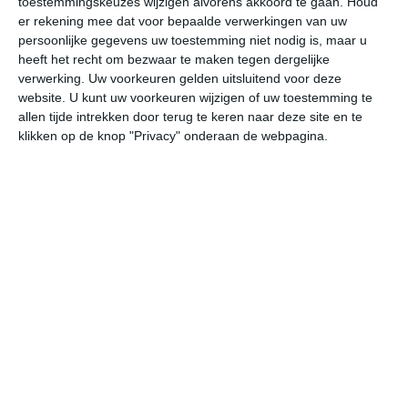
toestemmingskeuzes wijzigen alvorens akkoord te gaan.
Houd
er rekening mee dat voor bepaalde verwerkingen van uw
persoonlijke gegevens uw toestemming niet nodig is, maar u
za
zo
ma
di
wo
heeft het recht om bezwaar te maken tegen dergelijke
verwerking. Uw voorkeuren gelden uitsluitend voor deze
website. U kunt uw voorkeuren wijzigen of uw toestemming te
25°
10°
26°
12°
25°
15°
28°
13°
31°
18°
allen tijde intrekken door terug te keren naar deze site en te
klikken op de knop "Privacy" onderaan de webpagina.
25°C
22°C
17°C
15°C
12°C
17
17:00
20:00
23:00
02:00
05:00
08
17:00
20:00
23:00
02:00
05:00
08
ZZW 3
ZZW 2
Z 1
ZZW 1
ZZW 1
W
17:00
20:00
23:00
02:00
05:00
08