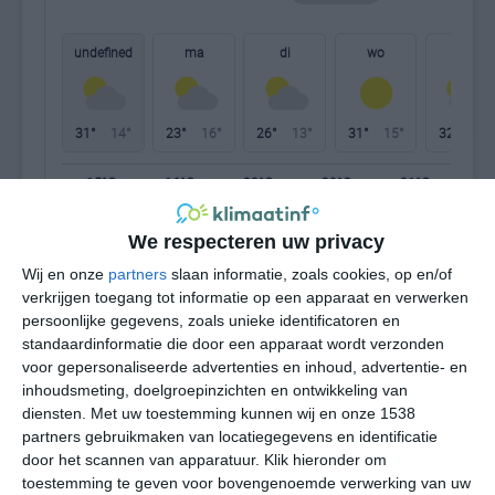
undefined
ma
di
wo
do
31°
14°
23°
16°
26°
13°
31°
15°
32°
17°
15°C
16°C
23°C
29°C
31°C
28
We respecteren uw privacy
04:00
07:00
10:00
13:00
16:00
19
Wij en onze
partners
slaan informatie, zoals cookies, op en/of
verkrijgen toegang tot informatie op een apparaat en verwerken
persoonlijke gegevens, zoals unieke identificatoren en
standaardinformatie die door een apparaat wordt verzonden
04:00
07:00
10:00
13:00
16:00
19
voor gepersonaliseerde advertenties en inhoud, advertentie- en
inhoudsmeting, doelgroepinzichten en ontwikkeling van
ZZO 1
Z 1
ZW 2
ZW 3
WZW 3
WZ
diensten.
Met uw toestemming kunnen wij en onze 1538
partners gebruikmaken van locatiegegevens en identificatie
door het scannen van apparatuur. Klik hieronder om
04:00
07:00
10:00
13:00
16:00
19
toestemming te geven voor bovengenoemde verwerking van uw