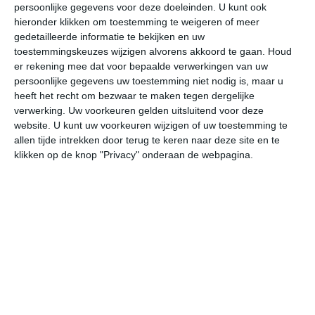
persoonlijke gegevens voor deze doeleinden. U kunt ook
hieronder klikken om toestemming te weigeren of meer
gedetailleerde informatie te bekijken en uw
bekijk de uitgebreide weersverwachting voor Cambridge
toestemmingskeuzes wijzigen alvorens akkoord te gaan.
Houd
er rekening mee dat voor bepaalde verwerkingen van uw
persoonlijke gegevens uw toestemming niet nodig is, maar u
Op basis van de langjarige klimaatstatistieken, bepaalde
heeft het recht om bezwaar te maken tegen dergelijke
weerpatronen en specifieke gebeurtenissen kan een
verwerking. Uw voorkeuren gelden uitsluitend voor deze
gemiddeld weerbeeld per maand samengesteld worden.
website. U kunt uw voorkeuren wijzigen of uw toestemming te
allen tijde intrekken door terug te keren naar deze site en te
Het weer in januari
klikken op de knop "Privacy" onderaan de webpagina.
In de maand januari ligt de gemiddelde
maximumtemperatuur in Cambridge rond de 6 graden
Celsius. De gemiddelde minimumtemperatuur komt in
januari uit op 1 graden. Het aantal uren dat de zon
zichtbaar is ligt in januari op deze bestemming rond de 2
uur per dag. Binnen de hele maand valt er gedurende
ongeveer 17 dagen neerslag. Als je kijkt naar de
langjarige gemiddeldes dan zorgt dat voor niet zoveel