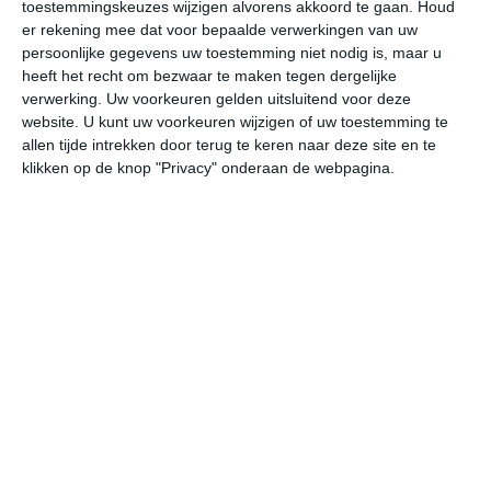
toestemmingskeuzes wijzigen alvorens akkoord te gaan.
Houd
er rekening mee dat voor bepaalde verwerkingen van uw
do
vr
za
zo
ma
persoonlijke gegevens uw toestemming niet nodig is, maar u
heeft het recht om bezwaar te maken tegen dergelijke
verwerking. Uw voorkeuren gelden uitsluitend voor deze
website. U kunt uw voorkeuren wijzigen of uw toestemming te
19°
12°
20°
11°
21°
11°
24°
15°
23°
15°
allen tijde intrekken door terug te keren naar deze site en te
klikken op de knop "Privacy" onderaan de webpagina.
13°C
11°C
11°C
12°C
17°C
20
22:00
01:00
04:00
07:00
10:00
13
22:00
01:00
04:00
07:00
10:00
13
WNW 1
W 1
W 1
W 1
WNW 2
WN
22:00
01:00
04:00
07:00
10:00
13