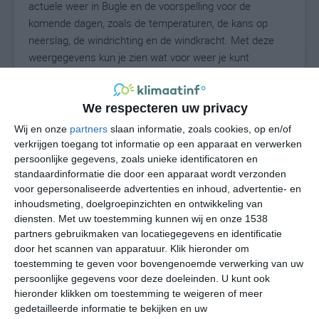
actuele weer in Bugle en de voorspelling voor de
komende dagen, zoals de temperaturen, de kans op
neerslag, de windrichting en de windkracht. Met deze
weergegevens kun je zien wat voor weer je kunt
verwachten in Bugle. Op basis van de
klimaatstatistieken beschrijven we het weer per maand
in Bugle. Dit is geen langetermijnverwachting, maar
We respecteren uw privacy
geeft het gemiddelde weerbeeld voor alle maanden van
Wij en onze
partners
slaan informatie, zoals cookies, op en/of
het jaar. Wil je de uitgebreide weersverwachting voor
verkrijgen toegang tot informatie op een apparaat en verwerken
Bugle zien? Op de pagina met extra weerinformatie
persoonlijke gegevens, zoals unieke identificatoren en
standaardinformatie die door een apparaat wordt verzonden
tonen we de kans op sneeuw, de gevoelstemperatuur,
voor gepersonaliseerde advertenties en inhoud, advertentie- en
de zichtbaarheid, de UV-kracht, de luchtdruk en meer
inhoudsmeting, doelgroepinzichten en ontwikkeling van
goede weerinfo.
diensten.
Met uw toestemming kunnen wij en onze 1538
partners gebruikmaken van locatiegegevens en identificatie
door het scannen van apparatuur. Klik hieronder om
toestemming te geven voor bovengenoemde verwerking van uw
17
N
°C
persoonlijke gegevens voor deze doeleinden. U kunt ook
L
hieronder klikken om toestemming te weigeren of meer
gedetailleerde informatie te bekijken en uw
W