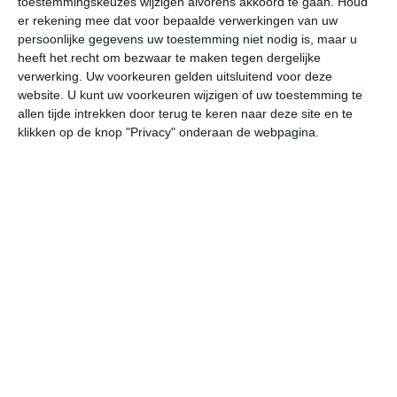
toestemmingskeuzes wijzigen alvorens akkoord te gaan.
Houd
er rekening mee dat voor bepaalde verwerkingen van uw
persoonlijke gegevens uw toestemming niet nodig is, maar u
za
zo
ma
di
wo
heeft het recht om bezwaar te maken tegen dergelijke
verwerking. Uw voorkeuren gelden uitsluitend voor deze
website. U kunt uw voorkeuren wijzigen of uw toestemming te
27°
10°
24°
14°
22°
14°
27°
12°
28°
15°
allen tijde intrekken door terug te keren naar deze site en te
klikken op de knop "Privacy" onderaan de webpagina.
25°C
27°C
24°C
20°C
16°C
14
13:00
16:00
19:00
22:00
01:00
04
13:00
16:00
19:00
22:00
01:00
04
Z 3
ZZW 3
ZW 3
ZZW 2
ZZW 1
ZZ
13:00
16:00
19:00
22:00
01:00
04