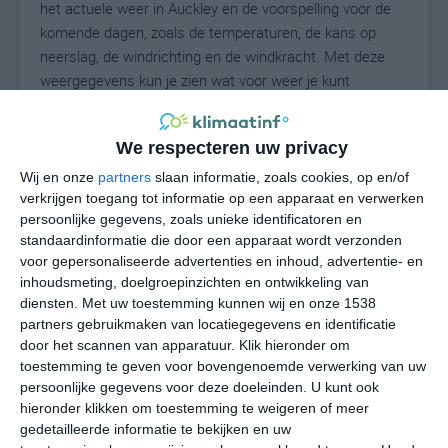
het actuele weer in Auckley en de voorspelling voor de
komende dagen, zoals de temperaturen, de kans op
neerslag, de windrichting en de windkracht. Met deze
weergegevens kun je zien wat voor weer je kunt
verwachten in Auckley. Op basis van de
klimaatstatistieken beschrijven we het weer per maand
We respecteren uw privacy
in Auckley. Dit is geen langetermijnverwachting, maar
geeft het gemiddelde weerbeeld voor alle maanden van
Wij en onze
partners
slaan informatie, zoals cookies, op en/of
verkrijgen toegang tot informatie op een apparaat en verwerken
het jaar. Wil je de uitgebreide weersverwachting voor
persoonlijke gegevens, zoals unieke identificatoren en
Auckley zien? Op de pagina met extra weerinformatie
standaardinformatie die door een apparaat wordt verzonden
tonen we de kans op sneeuw, de gevoelstemperatuur,
voor gepersonaliseerde advertenties en inhoud, advertentie- en
de zichtbaarheid, de UV-kracht, de luchtdruk en meer
inhoudsmeting, doelgroepinzichten en ontwikkeling van
goede weerinfo.
diensten.
Met uw toestemming kunnen wij en onze 1538
partners gebruikmaken van locatiegegevens en identificatie
door het scannen van apparatuur. Klik hieronder om
toestemming te geven voor bovengenoemde verwerking van uw
19
N
°C
persoonlijke gegevens voor deze doeleinden. U kunt ook
hieronder klikken om toestemming te weigeren of meer
L
gedetailleerde informatie te bekijken en uw
W