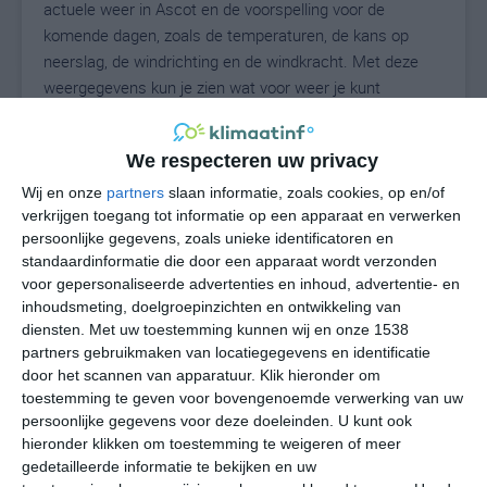
actuele weer in Ascot en de voorspelling voor de
komende dagen, zoals de temperaturen, de kans op
neerslag, de windrichting en de windkracht. Met deze
weergegevens kun je zien wat voor weer je kunt
verwachten in Ascot. Op basis van de
klimaatstatistieken beschrijven we het weer per maand
We respecteren uw privacy
in Ascot. Dit is geen langetermijnverwachting, maar
geeft het gemiddelde weerbeeld voor alle maanden van
Wij en onze
partners
slaan informatie, zoals cookies, op en/of
verkrijgen toegang tot informatie op een apparaat en verwerken
het jaar. Wil je de uitgebreide weersverwachting voor
persoonlijke gegevens, zoals unieke identificatoren en
Ascot zien? Op de pagina met extra weerinformatie
standaardinformatie die door een apparaat wordt verzonden
tonen we de kans op sneeuw, de gevoelstemperatuur,
voor gepersonaliseerde advertenties en inhoud, advertentie- en
de zichtbaarheid, de UV-kracht, de luchtdruk en meer
inhoudsmeting, doelgroepinzichten en ontwikkeling van
goede weerinfo.
diensten.
Met uw toestemming kunnen wij en onze 1538
partners gebruikmaken van locatiegegevens en identificatie
door het scannen van apparatuur. Klik hieronder om
toestemming te geven voor bovengenoemde verwerking van uw
17
N
°C
persoonlijke gegevens voor deze doeleinden. U kunt ook
hieronder klikken om toestemming te weigeren of meer
L
gedetailleerde informatie te bekijken en uw
W