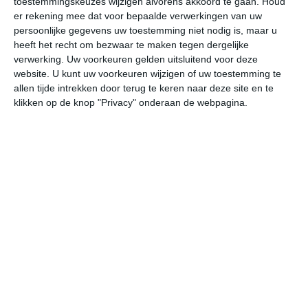
toestemmingskeuzes wijzigen alvorens akkoord te gaan.
Houd
er rekening mee dat voor bepaalde verwerkingen van uw
persoonlijke gegevens uw toestemming niet nodig is, maar u
do
vr
za
zo
ma
heeft het recht om bezwaar te maken tegen dergelijke
verwerking. Uw voorkeuren gelden uitsluitend voor deze
website. U kunt uw voorkeuren wijzigen of uw toestemming te
23°
11°
25°
10°
27°
11°
30°
14°
28°
17°
allen tijde intrekken door terug te keren naar deze site en te
klikken op de knop "Privacy" onderaan de webpagina.
19°C
22°C
22°C
20°C
15°C
13
11:00
14:00
17:00
20:00
23:00
02
11:00
14:00
17:00
20:00
23:00
02
WNW 3
WNW 3
WNW 3
WNW 2
WNW 1
N
11:00
14:00
17:00
20:00
23:00
02