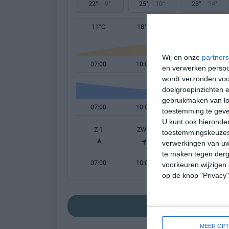
22°
9°
25°
10°
23°
14°
11°C
18°C
22°C
Wij en onze
partners
07:00
10:00
13:00
en verwerken persoon
wordt verzonden voo
doelgroepinzichten e
gebruikmaken van loc
07:00
10:00
13:00
toestemming te gev
U kunt ook hieronder
Z 1
ZW 2
W 3
toestemmingskeuzes 
verwerkingen van uw
te maken tegen derge
07:00
10:00
13:00
voorkeuren wijzigen 
op de knop "Privacy
bekijk de uitgebr
MEER OPT