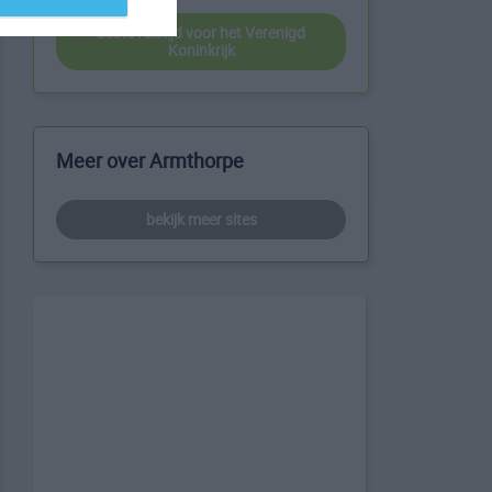
beste reistijd voor het Verenigd
Koninkrijk
Meer over Armthorpe
bekijk meer sites