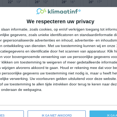
22°
13°
26°
12°
28°
16°
26°
17°
23°C
21°C
16°C
13°C
11°C
We respecteren uw privacy
slaan informatie, zoals cookies, op en/of verkrijgen toegang tot infor
16:00
19:00
22:00
01:00
04:00
lijke gegevens, zoals unieke identificatoren en standaardinformatie d
r gepersonaliseerde advertenties en inhoud, advertentie- en inhoudsm
n ontwikkeling van diensten.
Met uw toestemming kunnen wij en onze 
atiegegevens en identificatie door het scannen van apparatuur. Klik 
16:00
19:00
22:00
01:00
04:00
en voor bovengenoemde verwerking van uw persoonlijke gegevens voo
 klikken om toestemming te weigeren of meer gedetailleerde informatie
W 3
WNW 3
NW 1
ZZW 1
Z 1
wijzigen alvorens akkoord te gaan.
Houd er rekening mee dat voor b
 persoonlijke gegevens uw toestemming niet nodig is, maar u heeft h
lijke verwerking. Uw voorkeuren gelden uitsluitend voor deze website
16:00
19:00
22:00
01:00
04:00
of uw toestemming te allen tijde intrekken door terug te keren naar deze
" onderaan de webpagina.
eide weersverwachting voor Armthorpe
IES
IK GA NIET AKKOORD
IK GA