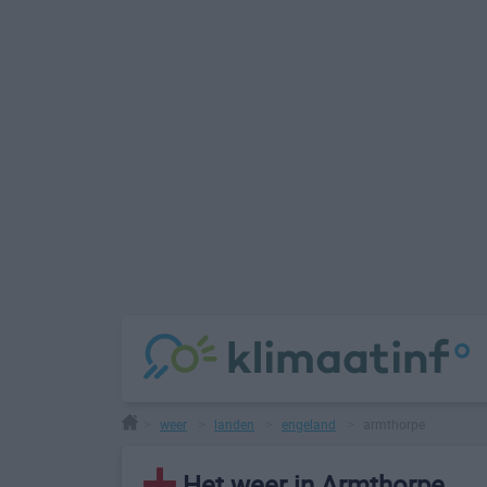
weer
landen
engeland
armthorpe
>
>
>
>
Het weer in Armthorpe