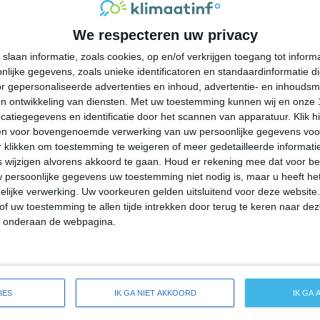
29°
22°
30°
23°
38°
21°
36°
21°
We respecteren uw privacy
27°C
25°C
24°C
24°C
23°C
slaan informatie, zoals cookies, op en/of verkrijgen toegang tot infor
lijke gegevens, zoals unieke identificatoren en standaardinformatie d
r gepersonaliseerde advertenties en inhoud, advertentie- en inhoudsm
17:00
20:00
23:00
02:00
05:00
n ontwikkeling van diensten.
Met uw toestemming kunnen wij en onze 
atiegegevens en identificatie door het scannen van apparatuur. Klik 
en voor bovengenoemde verwerking van uw persoonlijke gegevens voo
 klikken om toestemming te weigeren of meer gedetailleerde informatie
17:00
20:00
23:00
02:00
05:00
wijzigen alvorens akkoord te gaan.
Houd er rekening mee dat voor b
 persoonlijke gegevens uw toestemming niet nodig is, maar u heeft h
ZZO 2
WNW 1
NO 1
NW 1
NW 1
lijke verwerking. Uw voorkeuren gelden uitsluitend voor deze website
of uw toestemming te allen tijde intrekken door terug te keren naar deze
" onderaan de webpagina.
17:00
20:00
23:00
02:00
05:00
reide weersverwachting voor Lusambo
IES
IK GA NIET AKKOORD
IK GA