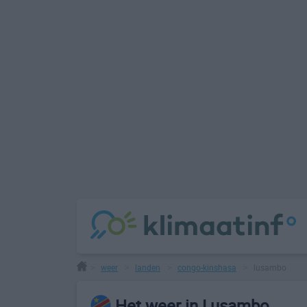
weer
landen
congo-kinshasa
lusambo
>
>
>
>
Het weer in Lusambo