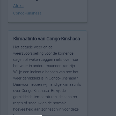
Afrika
Congo-Kinshasa
Klimaatinfo van Congo-Kinshasa
Het actuele weer en de
weersvoorspelling voor de komende
dagen of weken zeggen niets over hoe
het weer in andere maanden kan zijn.
Wil je een indicatie hebben van hoe het
weer gemiddeld is in Congo-Kinshasa?
Daarvoor hebben wij handige klimaatinfo
over Congo-Kinshasa. Bekijk de
gemiddelde temperaturen, de kans op
regen of sneeuw en de normale
hoeveelheid aan zonneschijn voor deze
bestemming.