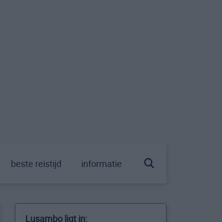
beste reistijd
informatie
Lusambo ligt in: