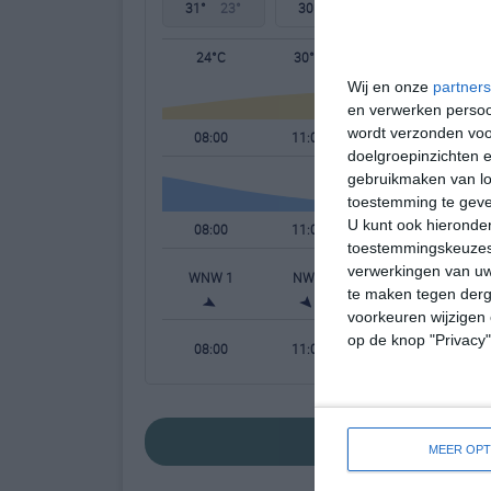
31°
23°
30°
23°
30°
22°
24°C
30°C
31°C
Wij en onze
partners
en verwerken persoon
wordt verzonden voo
08:00
11:00
14:00
doelgroepinzichten e
gebruikmaken van loc
toestemming te gev
U kunt ook hieronder
08:00
11:00
14:00
toestemmingskeuzes 
verwerkingen van uw
WNW 1
NW 2
W 1
te maken tegen derge
voorkeuren wijzigen 
op de knop "Privacy
08:00
11:00
14:00
bekijk de uitgeb
MEER OPT