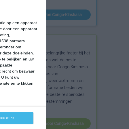
klimaatinfo van Congo-Kinshasa
matie op een apparaat
ie door een apparaat
eting,
1538 partners
Beste reistijd
hieronder om
Het weer is een belangrijke factor bij het
r deze doeleinden.
reizen. Wil je weten wat de beste
 te bekijken en uw
epaalde
maanden zijn om naar Congo-Kinshasa
et recht om bezwaar
te reizen? Op basis van
. U kunt uw
klimaatgegevens, weersextremen en
 site en te klikken
specifieke weerinformatie bieden wij
informatie over de beste reisperiodes
voor duizenden bestemmingen
wereldwijd.
 AKKOORD
beste reistijd voor Congo-Kinshasa