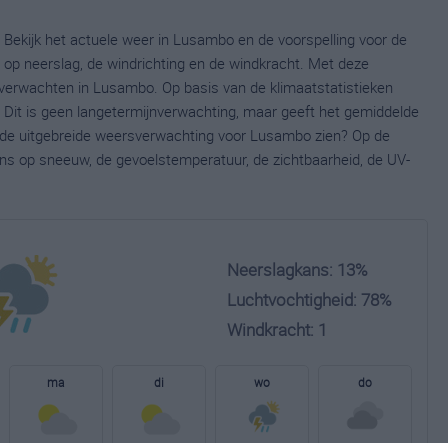
Bekijk het actuele weer in Lusambo en de voorspelling voor de
op neerslag, de windrichting en de windkracht. Met deze
 verwachten in Lusambo. Op basis van de klimaatstatistieken
Dit is geen langetermijnverwachting, maar geeft het gemiddelde
je de uitgebreide weersverwachting voor Lusambo zien? Op de
ns op sneeuw, de gevoelstemperatuur, de zichtbaarheid, de UV-
Neerslagkans: 13%
Luchtvochtigheid: 78%
Windkracht: 1
ma
di
wo
do