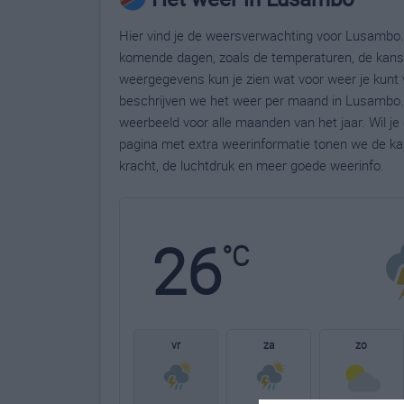
Hier vind je de weersverwachting voor Lusambo. 
komende dagen, zoals de temperaturen, de kans 
weergegevens kun je zien wat voor weer je kunt
beschrijven we het weer per maand in Lusambo. 
weerbeeld voor alle maanden van het jaar. Wil 
pagina met extra weerinformatie tonen we de ka
kracht, de luchtdruk en meer goede weerinfo.
26
°C
vr
za
zo