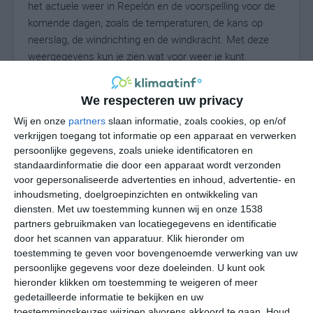
het actuele weer in Repelón en de voorspelling voor de
komende dagen, zoals de temperaturen, de kans op
neerslag, de windrichting en de windkracht. Met deze
weergegevens kun je zien wat voor weer je kunt
verwachten in Repelón. Op basis van de
klimaatstatistieken beschrijven we het weer per maand
We respecteren uw privacy
in Repelón. Dit is geen langetermijnverwachting, maar
Wij en onze
partners
slaan informatie, zoals cookies, op en/of
geeft het gemiddelde weerbeeld voor alle maanden van
verkrijgen toegang tot informatie op een apparaat en verwerken
het jaar. Wil je de uitgebreide weersverwachting voor
persoonlijke gegevens, zoals unieke identificatoren en
Repelón zien? Op de pagina met extra weerinformatie
standaardinformatie die door een apparaat wordt verzonden
tonen we de kans op sneeuw, de gevoelstemperatuur,
voor gepersonaliseerde advertenties en inhoud, advertentie- en
de zichtbaarheid, de UV-kracht, de luchtdruk en meer
inhoudsmeting, doelgroepinzichten en ontwikkeling van
goede weerinfo.
diensten.
Met uw toestemming kunnen wij en onze 1538
partners gebruikmaken van locatiegegevens en identificatie
door het scannen van apparatuur. Klik hieronder om
toestemming te geven voor bovengenoemde verwerking van uw
30
N
persoonlijke gegevens voor deze doeleinden. U kunt ook
°C
hieronder klikken om toestemming te weigeren of meer
L
gedetailleerde informatie te bekijken en uw
W
toestemmingskeuzes wijzigen alvorens akkoord te gaan.
Houd