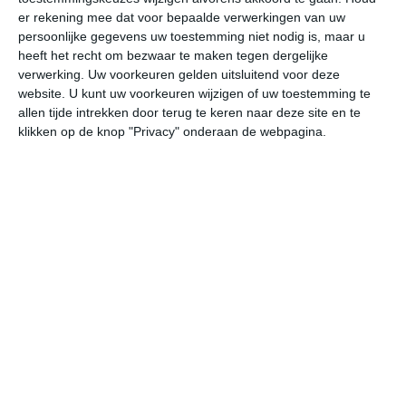
er rekening mee dat voor bepaalde verwerkingen van uw
persoonlijke gegevens uw toestemming niet nodig is, maar u
do
vr
za
zo
ma
heeft het recht om bezwaar te maken tegen dergelijke
verwerking. Uw voorkeuren gelden uitsluitend voor deze
website. U kunt uw voorkeuren wijzigen of uw toestemming te
31°
29°
33°
28°
35°
28°
35°
28°
36°
28°
allen tijde intrekken door terug te keren naar deze site en te
klikken op de knop "Privacy" onderaan de webpagina.
31°C
30°C
30°C
29°C
29°C
29
13:00
16:00
19:00
22:00
01:00
04
13:00
16:00
19:00
22:00
01:00
04
WZW 2
ZW 1
NNW 1
NNW 1
WNW 1
WN
13:00
16:00
19:00
22:00
01:00
04