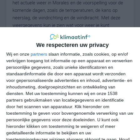
het actuele weer in Morales en de voorspelling voor de
komende dagen, zoals de temperaturen, de kans op
neerslag, de windrichting en de windkracht. Met deze
weergegevens kun je zien wat voor weer je kunt
verwachten in Morales. Op basis van de
klimaatstatistieken beschrijven we het weer per maand
We respecteren uw privacy
in Morales. Dit is geen langetermijnverwachting, maar
Wij en onze
partners
slaan informatie, zoals cookies, op en/of
geeft het gemiddelde weerbeeld voor alle maanden van
verkrijgen toegang tot informatie op een apparaat en verwerken
het jaar. Wil je de uitgebreide weersverwachting voor
persoonlijke gegevens, zoals unieke identificatoren en
Morales zien? Op de pagina met extra weerinformatie
standaardinformatie die door een apparaat wordt verzonden
tonen we de kans op sneeuw, de gevoelstemperatuur,
voor gepersonaliseerde advertenties en inhoud, advertentie- en
de zichtbaarheid, de UV-kracht, de luchtdruk en meer
inhoudsmeting, doelgroepinzichten en ontwikkeling van
goede weerinfo.
diensten.
Met uw toestemming kunnen wij en onze 1538
partners gebruikmaken van locatiegegevens en identificatie
door het scannen van apparatuur. Klik hieronder om
toestemming te geven voor bovengenoemde verwerking van uw
31
N
persoonlijke gegevens voor deze doeleinden. U kunt ook
°C
hieronder klikken om toestemming te weigeren of meer
L
gedetailleerde informatie te bekijken en uw
W
toestemmingskeuzes wijzigen alvorens akkoord te gaan.
Houd