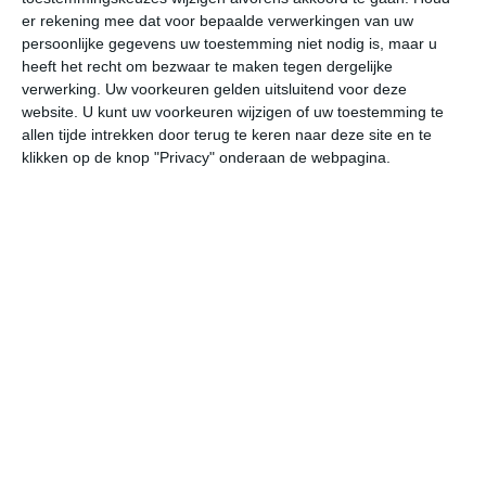
er rekening mee dat voor bepaalde verwerkingen van uw
persoonlijke gegevens uw toestemming niet nodig is, maar u
za
zo
ma
di
wo
heeft het recht om bezwaar te maken tegen dergelijke
verwerking. Uw voorkeuren gelden uitsluitend voor deze
website. U kunt uw voorkeuren wijzigen of uw toestemming te
34°
29°
33°
30°
34°
29°
36°
30°
36°
24°
allen tijde intrekken door terug te keren naar deze site en te
klikken op de knop "Privacy" onderaan de webpagina.
29°C
30°C
33°C
34°C
34°C
33
06:00
09:00
12:00
15:00
18:00
21
06:00
09:00
12:00
15:00
18:00
21
ZZW 1
ZZW 1
ZW 1
N 1
N 2
WN
06:00
09:00
12:00
15:00
18:00
21