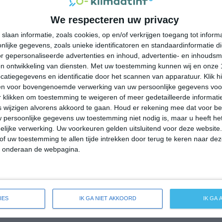
36°
29°
36°
26°
37°
22°
33°
22°
We respecteren uw privacy
32°C
33°C
33°C
30°C
29°C
slaan informatie, zoals cookies, op en/of verkrijgen toegang tot infor
lijke gegevens, zoals unieke identificatoren en standaardinformatie d
r gepersonaliseerde advertenties en inhoud, advertentie- en inhoudsm
13:00
16:00
19:00
22:00
01:00
n ontwikkeling van diensten.
Met uw toestemming kunnen wij en onze 
atiegegevens en identificatie door het scannen van apparatuur. Klik 
en voor bovengenoemde verwerking van uw persoonlijke gegevens voo
 klikken om toestemming te weigeren of meer gedetailleerde informatie
13:00
16:00
19:00
22:00
01:00
wijzigen alvorens akkoord te gaan.
Houd er rekening mee dat voor b
 persoonlijke gegevens uw toestemming niet nodig is, maar u heeft h
NNO 2
NNO 2
N 2
NNW 2
NNW 2
lijke verwerking. Uw voorkeuren gelden uitsluitend voor deze website
of uw toestemming te allen tijde intrekken door terug te keren naar deze
" onderaan de webpagina.
13:00
16:00
19:00
22:00
01:00
eide weersverwachting voor El Guamo
IES
IK GA NIET AKKOORD
IK GA