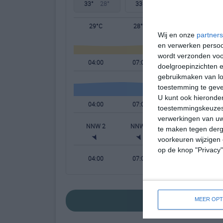
33°
28°
33°
29°
34°
29°
29°C
28°C
30°C
Wij en onze
partners
en verwerken persoon
wordt verzonden voo
04:00
07:00
10:00
doelgroepinzichten e
gebruikmaken van loc
toestemming te gev
U kunt ook hieronder
04:00
07:00
10:00
toestemmingskeuzes 
verwerkingen van uw
NNW 2
NNW 2
NNO 2
te maken tegen derge
voorkeuren wijzigen 
op de knop "Privacy
04:00
07:00
10:00
bekijk de uitgebr
MEER OPT