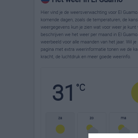
Hier vind je de weersverwachting voor El Guamo.
komende dagen, zoals de temperaturen, de kans 
weergegevens kun je zien wat voor weer je kunt 
beschrijven we het weer per maand in El Guamo.
weerbeeld voor alle maanden van het jaar. Wil j
pagina met extra weerinformatie tonen we de ka
kracht, de luchtdruk en meer goede weerinfo.
31
°C
za
zo
ma