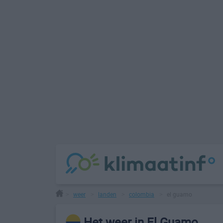
weer
landen
colombia
el guamo
>
>
>
>
Het weer in El Guamo