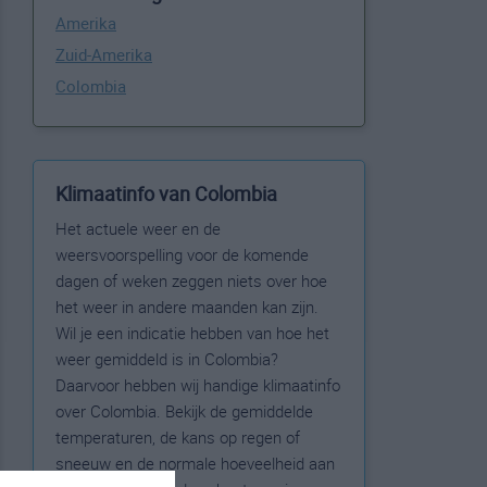
Amerika
Zuid-Amerika
Colombia
Klimaatinfo van Colombia
Het actuele weer en de
weersvoorspelling voor de komende
dagen of weken zeggen niets over hoe
het weer in andere maanden kan zijn.
Wil je een indicatie hebben van hoe het
weer gemiddeld is in Colombia?
Daarvoor hebben wij handige klimaatinfo
over Colombia. Bekijk de gemiddelde
temperaturen, de kans op regen of
sneeuw en de normale hoeveelheid aan