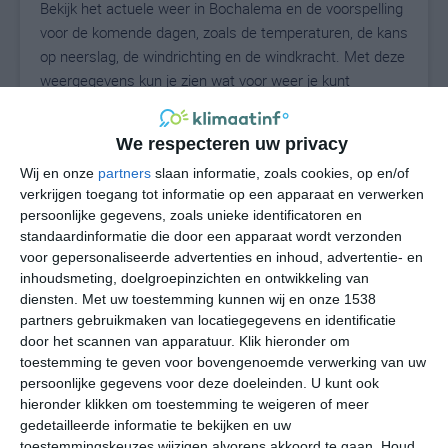
Bekijk het actuele weer in Bochalema en de voorspelling
voor de komende dagen, zoals de temperaturen, de kans
op neerslag, de windrichting en de windkracht. Met deze
weergegevens kun je zien wat voor weer je kunt
verwachten in Bochalema. Op basis van de
klimaatstatistieken beschrijven we het weer per maand
We respecteren uw privacy
in Bochalema. Dit is geen langetermijnverwachting,
Wij en onze
partners
slaan informatie, zoals cookies, op en/of
maar geeft het gemiddelde weerbeeld voor alle
verkrijgen toegang tot informatie op een apparaat en verwerken
maanden van het jaar. Wil je de uitgebreide
persoonlijke gegevens, zoals unieke identificatoren en
weersverwachting voor Bochalema zien? Op de pagina
standaardinformatie die door een apparaat wordt verzonden
met extra weerinformatie tonen we de kans op sneeuw,
voor gepersonaliseerde advertenties en inhoud, advertentie- en
de gevoelstemperatuur, de zichtbaarheid, de UV-kracht,
inhoudsmeting, doelgroepinzichten en ontwikkeling van
de luchtdruk en meer goede weerinfo.
diensten.
Met uw toestemming kunnen wij en onze 1538
partners gebruikmaken van locatiegegevens en identificatie
door het scannen van apparatuur. Klik hieronder om
toestemming te geven voor bovengenoemde verwerking van uw
19
N
persoonlijke gegevens voor deze doeleinden. U kunt ook
°C
hieronder klikken om toestemming te weigeren of meer
L
gedetailleerde informatie te bekijken en uw
W
toestemmingskeuzes wijzigen alvorens akkoord te gaan.
Houd