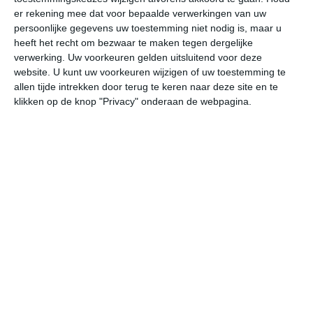
er rekening mee dat voor bepaalde verwerkingen van uw
persoonlijke gegevens uw toestemming niet nodig is, maar u
do
vr
za
zo
ma
heeft het recht om bezwaar te maken tegen dergelijke
verwerking. Uw voorkeuren gelden uitsluitend voor deze
website. U kunt uw voorkeuren wijzigen of uw toestemming te
22°
16°
23°
16°
24°
17°
23°
16°
26°
17°
allen tijde intrekken door terug te keren naar deze site en te
klikken op de knop "Privacy" onderaan de webpagina.
22°C
21°C
18°C
17°C
16°C
16
13:00
16:00
19:00
22:00
01:00
04
13:00
16:00
19:00
22:00
01:00
04
O 3
ONO 2
O 1
ZO 2
ZZO 2
ZO
13:00
16:00
19:00
22:00
01:00
04