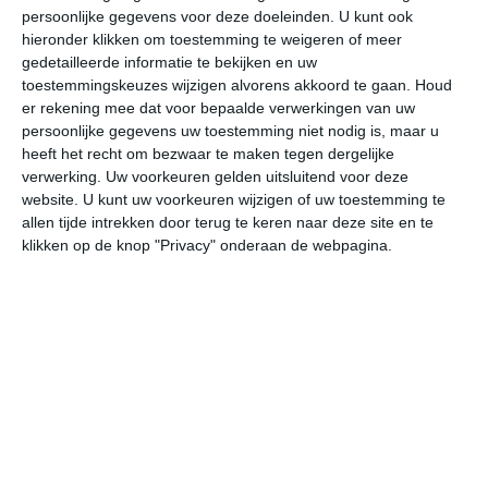
persoonlijke gegevens voor deze doeleinden. U kunt ook
hieronder klikken om toestemming te weigeren of meer
gedetailleerde informatie te bekijken en uw
bekijk de uitgebreide weersverwachting voor Whitehorse
toestemmingskeuzes wijzigen alvorens akkoord te gaan.
Houd
er rekening mee dat voor bepaalde verwerkingen van uw
persoonlijke gegevens uw toestemming niet nodig is, maar u
Op basis van de langjarige klimaatstatistieken, bepaalde
heeft het recht om bezwaar te maken tegen dergelijke
weerpatronen en specifieke gebeurtenissen kan een
verwerking. Uw voorkeuren gelden uitsluitend voor deze
gemiddeld weerbeeld per maand samengesteld worden.
website. U kunt uw voorkeuren wijzigen of uw toestemming te
allen tijde intrekken door terug te keren naar deze site en te
Het weer in januari
klikken op de knop "Privacy" onderaan de webpagina.
In de maand januari ligt de gemiddelde
maximumtemperatuur in Whitehorse rond de -14 graden
Celsius. De gemiddelde minimumtemperatuur komt in
januari uit op -23 graden. Het aantal uren dat de zon
zichtbaar is ligt in januari op deze bestemming rond de 2
uur per dag. Binnen de hele maand valt er gedurende
ongeveer 11 dagen neerslag. Als je kijkt naar de
langjarige gemiddeldes dan zorgt dat voor weinig