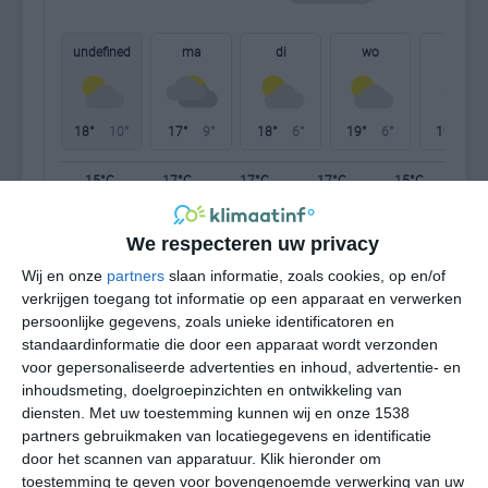
undefined
ma
di
wo
do
18°
10°
17°
9°
18°
6°
19°
6°
19°
6°
15°C
17°C
17°C
17°C
15°C
12
We respecteren uw privacy
09:00
12:00
15:00
18:00
21:00
00
Wij en onze
partners
slaan informatie, zoals cookies, op en/of
verkrijgen toegang tot informatie op een apparaat en verwerken
persoonlijke gegevens, zoals unieke identificatoren en
standaardinformatie die door een apparaat wordt verzonden
09:00
12:00
15:00
18:00
21:00
00
voor gepersonaliseerde advertenties en inhoud, advertentie- en
inhoudsmeting, doelgroepinzichten en ontwikkeling van
NW 2
NNW 3
NNW 3
NW 3
NW 2
WN
diensten.
Met uw toestemming kunnen wij en onze 1538
partners gebruikmaken van locatiegegevens en identificatie
door het scannen van apparatuur. Klik hieronder om
09:00
12:00
15:00
18:00
21:00
00
toestemming te geven voor bovengenoemde verwerking van uw