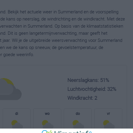
nd. Bekijk het actuele weer in Summerland en de voorspelling
de kans op neerslag, de windrichting en de windkracht. Met deze
 verwachten in Summerland. Op basis van de klimaatstatistieken
d. Dit is geen langetermijnverwachting, maar geeft het
 jaar. Wil je de uitgebreide weersverwachting voor Summerland
nen we de kans op sneeuw, de gevoelstemperatuur, de
er goede weerinfo.
Neerslagkans: 51%
Luchtvochtigheid: 32%
Windkracht: 2
di
wo
do
vr