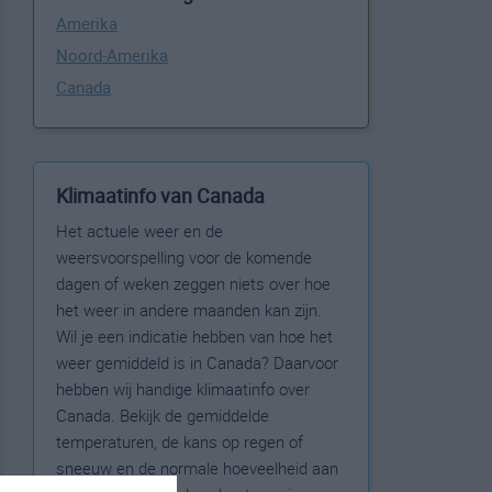
Amerika
Noord-Amerika
Canada
Klimaatinfo van Canada
Het actuele weer en de
weersvoorspelling voor de komende
dagen of weken zeggen niets over hoe
het weer in andere maanden kan zijn.
Wil je een indicatie hebben van hoe het
weer gemiddeld is in Canada? Daarvoor
hebben wij handige klimaatinfo over
Canada. Bekijk de gemiddelde
temperaturen, de kans op regen of
sneeuw en de normale hoeveelheid aan