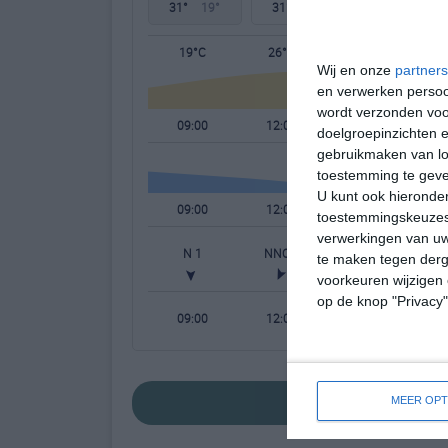
31°
19°
31°
17°
30°
18°
19°C
26°C
29°C
Wij en onze
partners
en verwerken persoon
wordt verzonden voo
09:00
12:00
15:00
doelgroepinzichten e
gebruikmaken van loc
toestemming te gev
U kunt ook hieronder
09:00
12:00
15:00
toestemmingskeuzes 
verwerkingen van uw
N 1
NNO 2
NNW 2
te maken tegen derge
voorkeuren wijzigen 
op de knop "Privacy
09:00
12:00
15:00
bekijk de uitgebre
MEER OPT