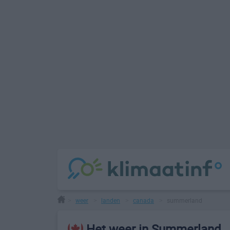
weer
landen
canada
summerland
>
>
>
>
Het weer in Summerland