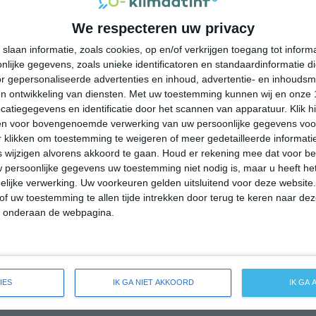
29°
17°
28°
18°
28°
14°
28°
11°
We respecteren uw privacy
29°C
24°C
21°C
19°C
18°C
slaan informatie, zoals cookies, op en/of verkrijgen toegang tot infor
lijke gegevens, zoals unieke identificatoren en standaardinformatie d
r gepersonaliseerde advertenties en inhoud, advertentie- en inhoudsm
18:00
21:00
00:00
03:00
06:00
n ontwikkeling van diensten.
Met uw toestemming kunnen wij en onze 
atiegegevens en identificatie door het scannen van apparatuur. Klik 
en voor bovengenoemde verwerking van uw persoonlijke gegevens voo
 klikken om toestemming te weigeren of meer gedetailleerde informatie
18:00
21:00
00:00
03:00
06:00
wijzigen alvorens akkoord te gaan.
Houd er rekening mee dat voor b
 persoonlijke gegevens uw toestemming niet nodig is, maar u heeft h
NW 2
NNW 2
NW 2
W 2
W 2
lijke verwerking. Uw voorkeuren gelden uitsluitend voor deze website
of uw toestemming te allen tijde intrekken door terug te keren naar deze
" onderaan de webpagina.
18:00
21:00
00:00
03:00
06:00
ide weersverwachting voor Summerland
IES
IK GA NIET AKKOORD
IK GA