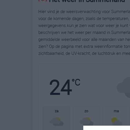
Hier vind je de weersverwachting voor Summerla
voor de komende dagen, zoals de temperaturen, 
weergegevens kun je zien wat voor weer je kunt
beschrijven we het weer per maand in Summerlan
gemiddelde weerbeeld voor alle maanden van het
zien? Op de pagina met extra weerinformatie to
zichtbaarheid, de UV-kracht, de luchtdruk en me
24
°C
za
zo
ma