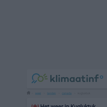
weer
landen
canada
kugluktuk
>
>
>
>
Het weer in Kugluktuk