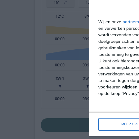
16°
7°
17°
7°
19°
6°
12°C
8°C
7°C
Wij en onze
partners
en verwerken persoon
wordt verzonden voo
00:00
03:00
06:00
doelgroepinzichten e
gebruikmaken van loc
toestemming te gev
U kunt ook hieronder
00:00
03:00
06:00
toestemmingskeuzes 
verwerkingen van uw
ZW 1
ZW 1
ZW 2
te maken tegen derge
voorkeuren wijzigen 
op de knop "Privacy
00:00
03:00
06:00
bekijk de uitgebr
MEER OPT