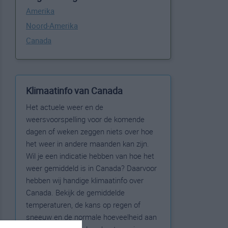
Amerika
Noord-Amerika
Canada
Klimaatinfo van Canada
Het actuele weer en de
weersvoorspelling voor de komende
dagen of weken zeggen niets over hoe
het weer in andere maanden kan zijn.
Wil je een indicatie hebben van hoe het
weer gemiddeld is in Canada? Daarvoor
hebben wij handige klimaatinfo over
Canada. Bekijk de gemiddelde
temperaturen, de kans op regen of
sneeuw en de normale hoeveelheid aan