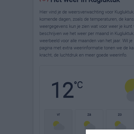
Hier vind je de weersverwachting voor Kugluktuk.
komende dagen, zoals de temperaturen, de kans 
weergegevens kun je zien wat voor weer je kunt 
beschrijven we het weer per maand in Kugluktuk.
weerbeeld voor alle maanden van het jaar. Wil j
pagina met extra weerinformatie tonen we de ka
kracht, de luchtdruk en meer goede weerinfo.
12
°C
vr
za
zo