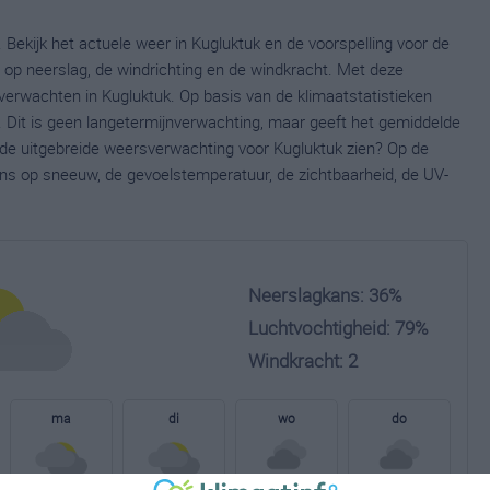
 Bekijk het actuele weer in Kugluktuk en de voorspelling voor de
op neerslag, de windrichting en de windkracht. Met deze
verwachten in Kugluktuk. Op basis van de klimaatstatistieken
 Dit is geen langetermijnverwachting, maar geeft het gemiddelde
e de uitgebreide weersverwachting voor Kugluktuk zien? Op de
ns op sneeuw, de gevoelstemperatuur, de zichtbaarheid, de UV-
Neerslagkans: 36%
Luchtvochtigheid: 79%
Windkracht: 2
ma
di
wo
do