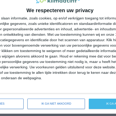
11°
7°
13°
7°
8°
4°
11°
7°
We respecteren uw privacy
12°C
16°C
17°C
17°C
14°C
slaan informatie, zoals cookies, op en/of verkrijgen toegang tot infor
lijke gegevens, zoals unieke identificatoren en standaardinformatie d
r gepersonaliseerde advertenties en inhoud, advertentie- en inhoudsm
09:00
12:00
15:00
18:00
21:00
n ontwikkeling van diensten.
Met uw toestemming kunnen wij en onze 
atiegegevens en identificatie door het scannen van apparatuur. Klik 
en voor bovengenoemde verwerking van uw persoonlijke gegevens voo
 klikken om toestemming te weigeren of meer gedetailleerde informatie
09:00
12:00
15:00
18:00
21:00
wijzigen alvorens akkoord te gaan.
Houd er rekening mee dat voor b
 persoonlijke gegevens uw toestemming niet nodig is, maar u heeft h
W 1
NNO 1
NO 2
ONO 3
ONO 2
lijke verwerking. Uw voorkeuren gelden uitsluitend voor deze website
of uw toestemming te allen tijde intrekken door terug te keren naar deze
" onderaan de webpagina.
09:00
12:00
15:00
18:00
21:00
eide weersverwachting voor Kugluktuk
IES
IK GA NIET AKKOORD
IK GA