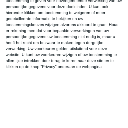
toestemming te geven voor bovengenoemde verwerking van uw
persoonlijke gegevens voor deze doeleinden. U kunt ook
hieronder klikken om toestemming te weigeren of meer
gedetailleerde informatie te bekijken en uw
bekijk de uitgebreide weersverwachting voor Fredericton
toestemmingskeuzes wijzigen alvorens akkoord te gaan.
Houd
er rekening mee dat voor bepaalde verwerkingen van uw
Op basis van de langjarige klimaatstatistieken, bepaalde
persoonlijke gegevens uw toestemming niet nodig is, maar u
weerpatronen en specifieke gebeurtenissen kan een
heeft het recht om bezwaar te maken tegen dergelijke
verwerking. Uw voorkeuren gelden uitsluitend voor deze
gemiddeld weerbeeld per maand samengesteld worden.
website. U kunt uw voorkeuren wijzigen of uw toestemming te
allen tijde intrekken door terug te keren naar deze site en te
Het weer in januari
klikken op de knop "Privacy" onderaan de webpagina.
In de maand januari ligt de gemiddelde
maximumtemperatuur in Fredericton rond de -4 graden
Celsius. De gemiddelde minimumtemperatuur komt in
januari uit op -15 graden. Het aantal uren dat de zon
zichtbaar is ligt in januari op deze bestemming rond de 4
uur per dag. Binnen de hele maand valt er gedurende
ongeveer 12 dagen neerslag. Als je kijkt naar de
langjarige gemiddeldes dan zorgt dat voor een redelijke