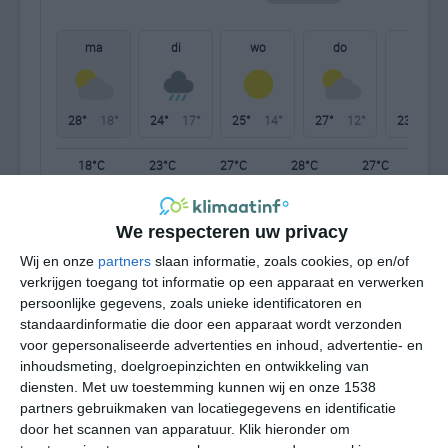
ma
di
wo
do
vr
28°
18°
24°
17°
25°
14°
27°
12°
23°
16°
18°C
23°C
27°C
28°C
27°C
21
We respecteren uw privacy
07:00
10:00
13:00
16:00
19:00
22
Wij en onze
partners
slaan informatie, zoals cookies, op en/of
verkrijgen toegang tot informatie op een apparaat en verwerken
persoonlijke gegevens, zoals unieke identificatoren en
07:00
10:00
13:00
16:00
19:00
22
standaardinformatie die door een apparaat wordt verzonden
voor gepersonaliseerde advertenties en inhoud, advertentie- en
W 1
W 2
W 2
WZW 3
WNW 2
WZ
inhoudsmeting, doelgroepinzichten en ontwikkeling van
diensten.
Met uw toestemming kunnen wij en onze 1538
partners gebruikmaken van locatiegegevens en identificatie
door het scannen van apparatuur. Klik hieronder om
07:00
10:00
13:00
16:00
19:00
22