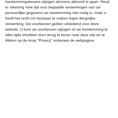
toestemmingskeuzes wijzigen alvorens akkoord te gaan.
Houd
W
er rekening mee dat voor bepaalde verwerkingen van uw
persoonlijke gegevens uw toestemming niet nodig is, maar u
heeft het recht om bezwaar te maken tegen dergelijke
undefined
ma
di
wo
do
verwerking. Uw voorkeuren gelden uitsluitend voor deze
website. U kunt uw voorkeuren wijzigen of uw toestemming te
allen tijde intrekken door terug te keren naar deze site en te
28°
19°
25°
17°
26°
17°
25°
15°
24°
15°
klikken op de knop "Privacy" onderaan de webpagina.
20°C
24°C
27°C
27°C
25°C
21
07:00
10:00
13:00
16:00
19:00
22
07:00
10:00
13:00
16:00
19:00
22
ZW 3
WZW 3
W 3
W 4
WZW 3
WZ