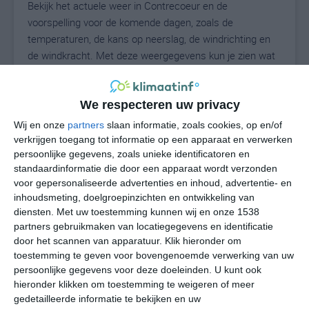
Bekijk het actuele weer in Contrecoeur en de
voorspelling voor de komende dagen, zoals de
temperaturen, de kans op neerslag, de windrichting en
de windkracht. Met deze weergegevens kun je zien wat
voor weer je kunt verwachten in Contrecoeur. Op basis
van de klimaatstatistieken beschrijven we het weer per
We respecteren uw privacy
maand in Contrecoeur. Dit is geen
langetermijnverwachting, maar geeft het gemiddelde
Wij en onze
partners
slaan informatie, zoals cookies, op en/of
weerbeeld voor alle maanden van het jaar. Wil je de
verkrijgen toegang tot informatie op een apparaat en verwerken
uitgebreide weersverwachting voor Contrecoeur zien?
persoonlijke gegevens, zoals unieke identificatoren en
standaardinformatie die door een apparaat wordt verzonden
Op de pagina met extra weerinformatie tonen we de
voor gepersonaliseerde advertenties en inhoud, advertentie- en
kans op sneeuw, de gevoelstemperatuur, de
inhoudsmeting, doelgroepinzichten en ontwikkeling van
zichtbaarheid, de UV-kracht, de luchtdruk en meer goede
diensten.
Met uw toestemming kunnen wij en onze 1538
weerinfo.
partners gebruikmaken van locatiegegevens en identificatie
door het scannen van apparatuur. Klik hieronder om
toestemming te geven voor bovengenoemde verwerking van uw
persoonlijke gegevens voor deze doeleinden. U kunt ook
23
N
°C
hieronder klikken om toestemming te weigeren of meer
gedetailleerde informatie te bekijken en uw
L