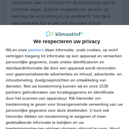
het actuele weer in Cardston en de voorspelling voor de
komende dagen, zoals de temperaturen, de kans op
neerslag, de windrichting en de windkracht. Met deze
weergegevens kun je zien wat voor weer je kunt
verwachten in Cardston. Op basis van de
klimaatstatistieken beschrijven we het weer per maand
We respecteren uw privacy
in Cardston. Dit is geen langetermijnverwachting, maar
Wij en onze
partners
slaan informatie, zoals cookies, op en/of
geeft het gemiddelde weerbeeld voor alle maanden van
verkrijgen toegang tot informatie op een apparaat en verwerken
het jaar. Wil je de uitgebreide weersverwachting voor
persoonlijke gegevens, zoals unieke identificatoren en
Cardston zien? Op de pagina met extra weerinformatie
standaardinformatie die door een apparaat wordt verzonden
tonen we de kans op sneeuw, de gevoelstemperatuur,
voor gepersonaliseerde advertenties en inhoud, advertentie- en
de zichtbaarheid, de UV-kracht, de luchtdruk en meer
inhoudsmeting, doelgroepinzichten en ontwikkeling van
goede weerinfo.
diensten.
Met uw toestemming kunnen wij en onze 1538
partners gebruikmaken van locatiegegevens en identificatie
door het scannen van apparatuur. Klik hieronder om
toestemming te geven voor bovengenoemde verwerking van uw
18
N
persoonlijke gegevens voor deze doeleinden. U kunt ook
°C
hieronder klikken om toestemming te weigeren of meer
L
gedetailleerde informatie te bekijken en uw
W
toestemmingskeuzes wijzigen alvorens akkoord te gaan.
Houd