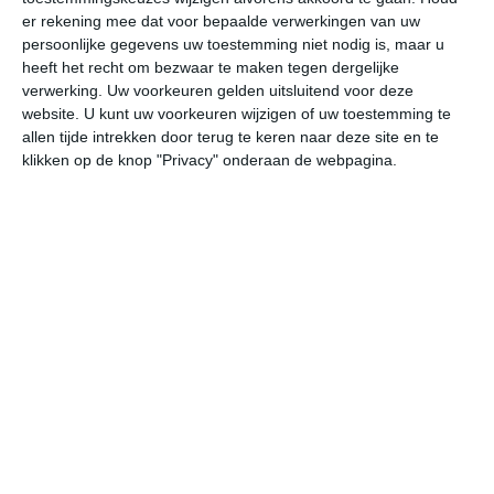
er rekening mee dat voor bepaalde verwerkingen van uw
persoonlijke gegevens uw toestemming niet nodig is, maar u
do
vr
za
zo
ma
heeft het recht om bezwaar te maken tegen dergelijke
verwerking. Uw voorkeuren gelden uitsluitend voor deze
website. U kunt uw voorkeuren wijzigen of uw toestemming te
25°
11°
30°
8°
29°
10°
25°
10°
25°
10°
allen tijde intrekken door terug te keren naar deze site en te
klikken op de knop "Privacy" onderaan de webpagina.
16°C
13°C
14°C
19°C
22°C
24
02:00
05:00
08:00
11:00
14:00
17
02:00
05:00
08:00
11:00
14:00
17
WZW 3
WZW 3
NNW 2
N 2
NO 2
ON
02:00
05:00
08:00
11:00
14:00
17