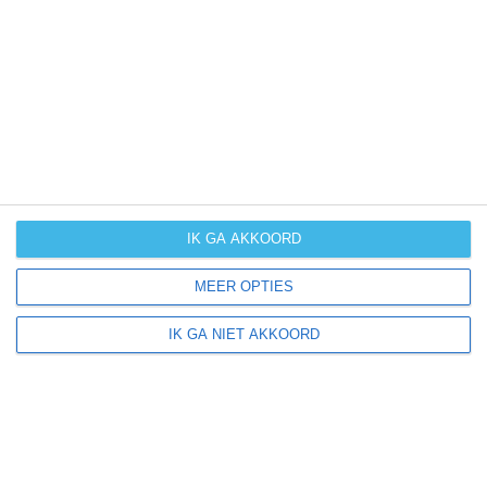
UV-index
UV 3
Pompéia ligt in:
Amerika
Zuid-Amerika
Brazilië
IK GA AKKOORD
MEER OPTIES
Klimaatinfo van Brazilië
IK GA NIET AKKOORD
Het actuele weer en de weersvoorspelling voor de
komende dagen of weken zeggen niets over hoe het
weer in andere maanden kan zijn. Wil je een indicatie
hebben van hoe het weer gemiddeld is in Brazilië?
Daarvoor hebben wij handige klimaatinfo over Brazilië.