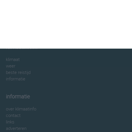
klimaatinfo.nl
klimaat
weer
beste reistijd
informatie
informatie
over klimaatinfo
contact
links
adverteren