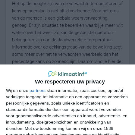
Het op de hoogte zijn van de verwachte temperaturen of
kans op neerslag is niet altijd voldoende. Voor het gros
van de mensen is een globale weersverwachting
genoeg. Er zijn situaties te bedenken waarbij je meer wilt
weten over het weer. Zo kan de gevoelstemperatuur
belangrijker zijn dan de daadwerkelijke temperatuur.
Informatie over de dekkingsgraad van de bewolking zegt
soms meer over het te verwachten weerbeeld dan het
percentage kans op zonneschijn. Daarom vind je hier de
uitgebreide weersvoorspelling voor Pompéia.
We respecteren uw privacy
Wij en onze
partners
slaan informatie, zoals cookies, op en/of
22
N
°C
verkrijgen toegang tot informatie op een apparaat en verwerken
L
persoonlijke gegevens, zoals unieke identificatoren en
standaardinformatie die door een apparaat wordt verzonden
W
voor gepersonaliseerde advertenties en inhoud, advertentie- en
inhoudsmeting, doelgroepinzichten en ontwikkeling van
ma
di
wo
do
vr
diensten.
Met uw toestemming kunnen wij en onze 1538
partners gebruikmaken van locatiegegevens en identificatie