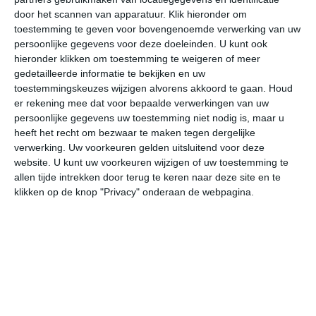
door het scannen van apparatuur. Klik hieronder om
toestemming te geven voor bovengenoemde verwerking van uw
29°
16°
25°
14°
30°
16°
33°
20°
33°
21°
persoonlijke gegevens voor deze doeleinden. U kunt ook
hieronder klikken om toestemming te weigeren of meer
21°C
27°C
28°C
23°C
17°C
15
gedetailleerde informatie te bekijken en uw
toestemmingskeuzes wijzigen alvorens akkoord te gaan.
Houd
er rekening mee dat voor bepaalde verwerkingen van uw
persoonlijke gegevens uw toestemming niet nodig is, maar u
10:00
13:00
16:00
19:00
22:00
01
heeft het recht om bezwaar te maken tegen dergelijke
verwerking. Uw voorkeuren gelden uitsluitend voor deze
website. U kunt uw voorkeuren wijzigen of uw toestemming te
allen tijde intrekken door terug te keren naar deze site en te
10:00
13:00
16:00
19:00
22:00
01
klikken op de knop "Privacy" onderaan de webpagina.
OZO 2
OZO 2
ZO 3
ZO 3
ZO 3
ZO
10:00
13:00
16:00
19:00
22:00
01