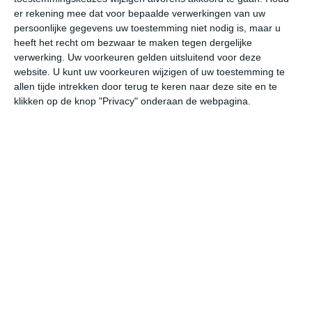
er rekening mee dat voor bepaalde verwerkingen van uw
persoonlijke gegevens uw toestemming niet nodig is, maar u
ma
di
wo
do
vr
heeft het recht om bezwaar te maken tegen dergelijke
verwerking. Uw voorkeuren gelden uitsluitend voor deze
website. U kunt uw voorkeuren wijzigen of uw toestemming te
14°
12°
12°
11°
15°
11°
22°
13°
23°
16°
allen tijde intrekken door terug te keren naar deze site en te
klikken op de knop "Privacy" onderaan de webpagina.
12°C
12°C
12°C
13°C
14°C
14
01:00
04:00
07:00
10:00
13:00
16
01:00
04:00
07:00
10:00
13:00
16
OZO 1
NNO 1
WNW 1
W 1
NO 1
NO
01:00
04:00
07:00
10:00
13:00
16