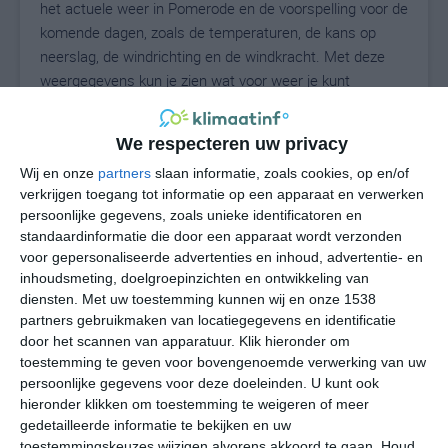
het actuele weer in Pomerode en de voorspelling voor de
komende dagen, zoals de temperaturen, de kans op
neerslag, de windrichting en de windkracht. Met deze
weergegevens kun je zien wat voor weer je kunt
verwachten in Pomerode. Op basis van de
klimaatstatistieken beschrijven we het weer per maand
We respecteren uw privacy
in Pomerode. Dit is geen langetermijnverwachting, maar
Wij en onze
partners
slaan informatie, zoals cookies, op en/of
geeft het gemiddelde weerbeeld voor alle maanden van
verkrijgen toegang tot informatie op een apparaat en verwerken
het jaar. Wil je de uitgebreide weersverwachting voor
persoonlijke gegevens, zoals unieke identificatoren en
Pomerode zien? Op de pagina met extra weerinformatie
standaardinformatie die door een apparaat wordt verzonden
tonen we de kans op sneeuw, de gevoelstemperatuur,
voor gepersonaliseerde advertenties en inhoud, advertentie- en
de zichtbaarheid, de UV-kracht, de luchtdruk en meer
inhoudsmeting, doelgroepinzichten en ontwikkeling van
goede weerinfo.
diensten.
Met uw toestemming kunnen wij en onze 1538
partners gebruikmaken van locatiegegevens en identificatie
door het scannen van apparatuur. Klik hieronder om
toestemming te geven voor bovengenoemde verwerking van uw
13
N
persoonlijke gegevens voor deze doeleinden. U kunt ook
°C
hieronder klikken om toestemming te weigeren of meer
L
gedetailleerde informatie te bekijken en uw
W
toestemmingskeuzes wijzigen alvorens akkoord te gaan.
Houd