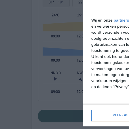
31°
19°
22°
14°
22°
14°
24°C
29°C
31°C
Wij en onze
partners
en verwerken persoon
wordt verzonden voo
09:00
12:00
15:00
doelgroepinzichten e
gebruikmaken van loc
toestemming te gev
U kunt ook hieronder
09:00
12:00
15:00
toestemmingskeuzes 
verwerkingen van uw
NNO 0
NW 2
WNW 3
te maken tegen derge
voorkeuren wijzigen 
op de knop "Privacy
09:00
12:00
15:00
bekijk de uitgebre
MEER OPT