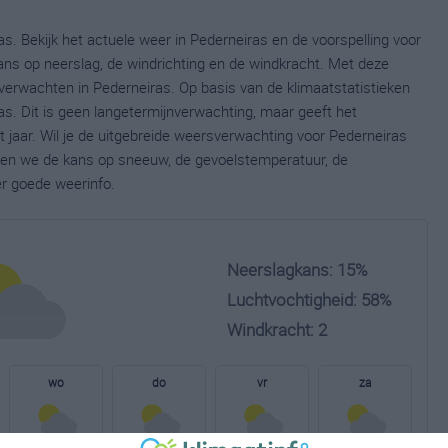
s. Bekijk het actuele weer in Pederneiras en de voorspelling voor
ns op neerslag, de windrichting en de windkracht. Met deze
verwachten in Pederneiras. Op basis van de klimaatstatistieken
s. Dit is geen langetermijnverwachting, maar geeft het
jaar. Wil je de uitgebreide weersverwachting voor Pederneiras
nen we de kans op sneeuw, de gevoelstemperatuur, de
er goede weerinfo.
Neerslagkans: 15%
Luchtvochtigheid: 58%
Windkracht: 2
wo
do
vr
za