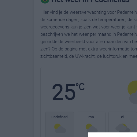
Hier vind je de weersverwachting voor Pederneira
de komende dagen, zoals de temperaturen, de ka
weergegevens kun je zien wat voor weer je kunt 
beschrijven we het weer per maand in Pederneira
gemiddelde weerbeeld voor alle maanden van het 
zien? Op de pagina met extra weerinformatie to
zichtbaarheid, de UV-kracht, de luchtdruk en me
25
°C
undefined
ma
di