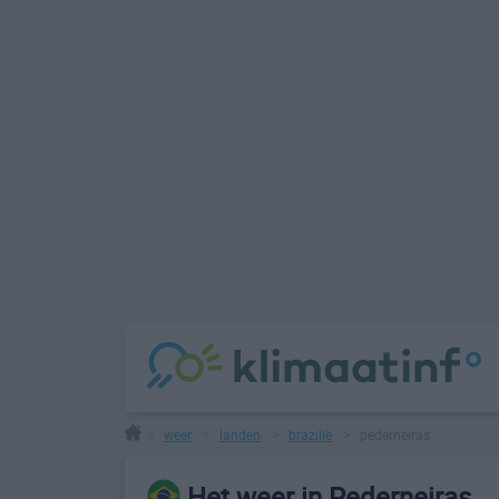
weer
landen
brazilië
pederneiras
>
>
>
>
Het weer in Pederneiras