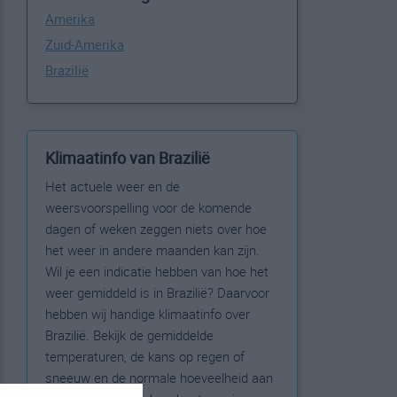
Amerika
Zuid-Amerika
Brazilië
Klimaatinfo van Brazilië
Het actuele weer en de
weersvoorspelling voor de komende
dagen of weken zeggen niets over hoe
het weer in andere maanden kan zijn.
Wil je een indicatie hebben van hoe het
weer gemiddeld is in Brazilië? Daarvoor
hebben wij handige klimaatinfo over
Brazilië. Bekijk de gemiddelde
temperaturen, de kans op regen of
sneeuw en de normale hoeveelheid aan