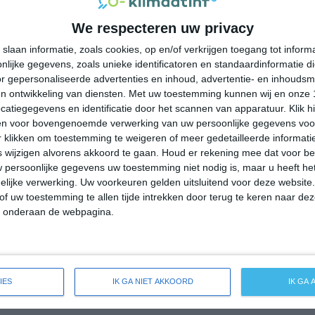
29°
15°
32°
16°
35°
16°
34°
16°
We respecteren uw privacy
26°C
21°C
18°C
17°C
17°C
slaan informatie, zoals cookies, op en/of verkrijgen toegang tot infor
lijke gegevens, zoals unieke identificatoren en standaardinformatie d
r gepersonaliseerde advertenties en inhoud, advertentie- en inhoudsm
18:00
21:00
00:00
03:00
06:00
n ontwikkeling van diensten.
Met uw toestemming kunnen wij en onze 
atiegegevens en identificatie door het scannen van apparatuur. Klik 
en voor bovengenoemde verwerking van uw persoonlijke gegevens voo
 klikken om toestemming te weigeren of meer gedetailleerde informatie
18:00
21:00
00:00
03:00
06:00
wijzigen alvorens akkoord te gaan.
Houd er rekening mee dat voor b
 persoonlijke gegevens uw toestemming niet nodig is, maar u heeft h
ZW 1
Z 2
ZO 3
ZO 3
ZO 3
lijke verwerking. Uw voorkeuren gelden uitsluitend voor deze website
of uw toestemming te allen tijde intrekken door terug te keren naar deze
" onderaan de webpagina.
18:00
21:00
00:00
03:00
06:00
ide weersverwachting voor Pederneiras
IES
IK GA NIET AKKOORD
IK GA