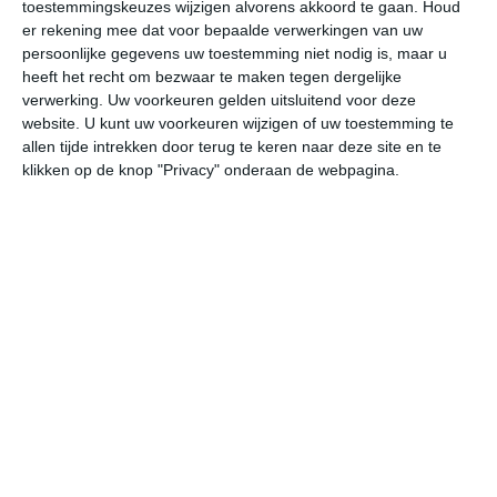
toestemmingskeuzes wijzigen alvorens akkoord te gaan.
Houd
W
er rekening mee dat voor bepaalde verwerkingen van uw
persoonlijke gegevens uw toestemming niet nodig is, maar u
heeft het recht om bezwaar te maken tegen dergelijke
do
vr
za
zo
ma
verwerking. Uw voorkeuren gelden uitsluitend voor deze
website. U kunt uw voorkeuren wijzigen of uw toestemming te
allen tijde intrekken door terug te keren naar deze site en te
35°
24°
35°
21°
36°
23°
36°
23°
36°
25°
klikken op de knop "Privacy" onderaan de webpagina.
28°C
23°C
22°C
22°C
29°C
34
21:00
00:00
03:00
06:00
09:00
12
21:00
00:00
03:00
06:00
09:00
12
NNW 1
NNW 1
NNW 1
OZO 1
OZO 0
OZ