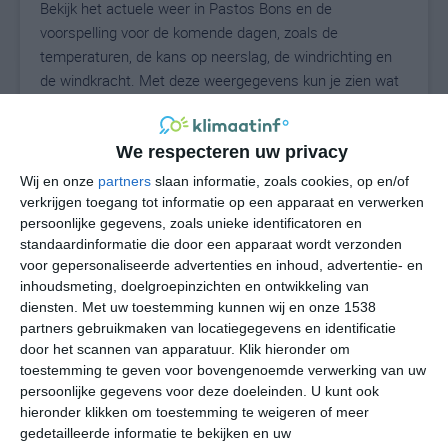
Bekijk het actuele weer in Pastos Bons en de
voorspelling voor de komende dagen, zoals de
temperaturen, de kans op neerslag, de windrichting en
de windkracht. Met deze weergegevens kun je zien wat
voor weer je kunt verwachten in Pastos Bons. Op basis
van de klimaatstatistieken beschrijven we het weer per
We respecteren uw privacy
maand in Pastos Bons. Dit is geen
langetermijnverwachting, maar geeft het gemiddelde
Wij en onze
partners
slaan informatie, zoals cookies, op en/of
weerbeeld voor alle maanden van het jaar. Wil je de
verkrijgen toegang tot informatie op een apparaat en verwerken
uitgebreide weersverwachting voor Pastos Bons zien?
persoonlijke gegevens, zoals unieke identificatoren en
standaardinformatie die door een apparaat wordt verzonden
Op de pagina met extra weerinformatie tonen we de
voor gepersonaliseerde advertenties en inhoud, advertentie- en
kans op sneeuw, de gevoelstemperatuur, de
inhoudsmeting, doelgroepinzichten en ontwikkeling van
zichtbaarheid, de UV-kracht, de luchtdruk en meer goede
diensten.
Met uw toestemming kunnen wij en onze 1538
weerinfo.
partners gebruikmaken van locatiegegevens en identificatie
door het scannen van apparatuur. Klik hieronder om
toestemming te geven voor bovengenoemde verwerking van uw
persoonlijke gegevens voor deze doeleinden. U kunt ook
30
N
°C
hieronder klikken om toestemming te weigeren of meer
gedetailleerde informatie te bekijken en uw
L