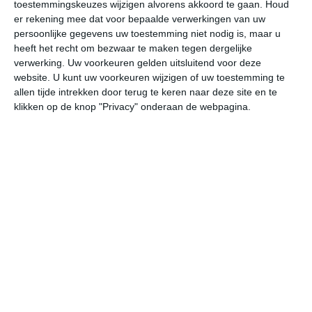
toestemmingskeuzes wijzigen alvorens akkoord te gaan.
Houd
W
er rekening mee dat voor bepaalde verwerkingen van uw
persoonlijke gegevens uw toestemming niet nodig is, maar u
heeft het recht om bezwaar te maken tegen dergelijke
ma
di
wo
do
vr
verwerking. Uw voorkeuren gelden uitsluitend voor deze
website. U kunt uw voorkeuren wijzigen of uw toestemming te
allen tijde intrekken door terug te keren naar deze site en te
15°
12°
15°
11°
15°
13°
19°
16°
20°
17°
klikken op de knop "Privacy" onderaan de webpagina.
15°C
15°C
15°C
15°C
14°C
14
11:00
14:00
17:00
20:00
23:00
02
11:00
14:00
17:00
20:00
23:00
02
ZZW 5
Z 5
Z 5
Z 4
Z 4
Z