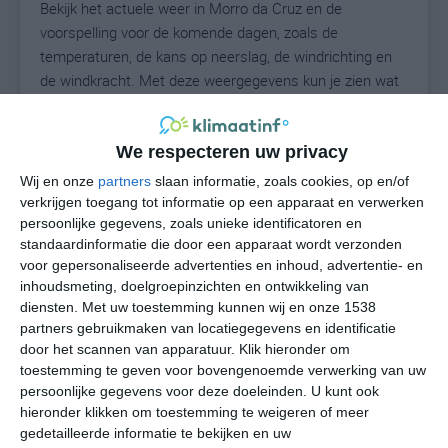
Bekijk het actuele weer in Morro da Cruz en de
voorspelling voor de komende dagen, zoals de
temperaturen, de kans op neerslag, de windrichting en
de windkracht. Met deze weergegevens kun je zien wat
voor weer je kunt verwachten in Morro da Cruz. Op basis
van de klimaatstatistieken beschrijven we het weer per
We respecteren uw privacy
maand in Morro da Cruz. Dit is geen
langetermijnverwachting, maar geeft het gemiddelde
Wij en onze
partners
slaan informatie, zoals cookies, op en/of
weerbeeld voor alle maanden van het jaar. Wil je de
verkrijgen toegang tot informatie op een apparaat en verwerken
uitgebreide weersverwachting voor Morro da Cruz zien?
persoonlijke gegevens, zoals unieke identificatoren en
standaardinformatie die door een apparaat wordt verzonden
Op de pagina met extra weerinformatie tonen we de
voor gepersonaliseerde advertenties en inhoud, advertentie- en
kans op sneeuw, de gevoelstemperatuur, de
inhoudsmeting, doelgroepinzichten en ontwikkeling van
zichtbaarheid, de UV-kracht, de luchtdruk en meer goede
diensten.
Met uw toestemming kunnen wij en onze 1538
weerinfo.
partners gebruikmaken van locatiegegevens en identificatie
door het scannen van apparatuur. Klik hieronder om
toestemming te geven voor bovengenoemde verwerking van uw
persoonlijke gegevens voor deze doeleinden. U kunt ook
14
N
°C
hieronder klikken om toestemming te weigeren of meer
gedetailleerde informatie te bekijken en uw
L