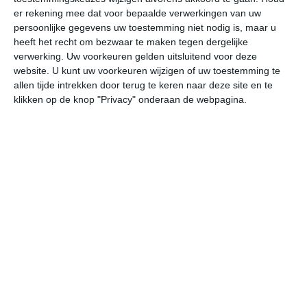
er rekening mee dat voor bepaalde verwerkingen van uw
persoonlijke gegevens uw toestemming niet nodig is, maar u
vr
za
zo
ma
di
heeft het recht om bezwaar te maken tegen dergelijke
verwerking. Uw voorkeuren gelden uitsluitend voor deze
website. U kunt uw voorkeuren wijzigen of uw toestemming te
21°
17°
27°
18°
28°
19°
26°
19°
25°
16°
allen tijde intrekken door terug te keren naar deze site en te
klikken op de knop "Privacy" onderaan de webpagina.
20°C
18°C
19°C
21°C
21°C
20
04:00
07:00
10:00
13:00
16:00
19
04:00
07:00
10:00
13:00
16:00
19
ZW 2
ONO 1
N 2
WNW 3
W 2
O
04:00
07:00
10:00
13:00
16:00
19