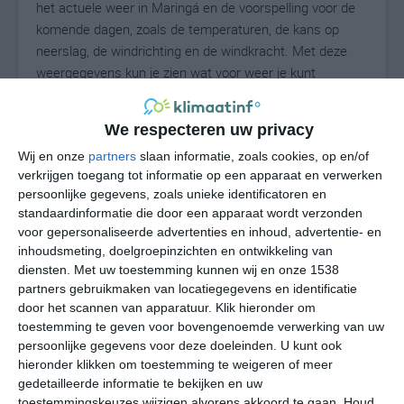
het actuele weer in Maringá en de voorspelling voor de
komende dagen, zoals de temperaturen, de kans op
neerslag, de windrichting en de windkracht. Met deze
weergegevens kun je zien wat voor weer je kunt
verwachten in Maringá. Op basis van de
klimaatstatistieken beschrijven we het weer per maand
We respecteren uw privacy
in Maringá. Dit is geen langetermijnverwachting, maar
Wij en onze
partners
slaan informatie, zoals cookies, op en/of
geeft het gemiddelde weerbeeld voor alle maanden van
verkrijgen toegang tot informatie op een apparaat en verwerken
het jaar. Wil je de uitgebreide weersverwachting voor
persoonlijke gegevens, zoals unieke identificatoren en
Maringá zien? Op de pagina met extra weerinformatie
standaardinformatie die door een apparaat wordt verzonden
tonen we de kans op sneeuw, de gevoelstemperatuur,
voor gepersonaliseerde advertenties en inhoud, advertentie- en
de zichtbaarheid, de UV-kracht, de luchtdruk en meer
inhoudsmeting, doelgroepinzichten en ontwikkeling van
goede weerinfo.
diensten.
Met uw toestemming kunnen wij en onze 1538
partners gebruikmaken van locatiegegevens en identificatie
door het scannen van apparatuur. Klik hieronder om
toestemming te geven voor bovengenoemde verwerking van uw
19
N
persoonlijke gegevens voor deze doeleinden. U kunt ook
°C
hieronder klikken om toestemming te weigeren of meer
L
gedetailleerde informatie te bekijken en uw
W
toestemmingskeuzes wijzigen alvorens akkoord te gaan.
Houd