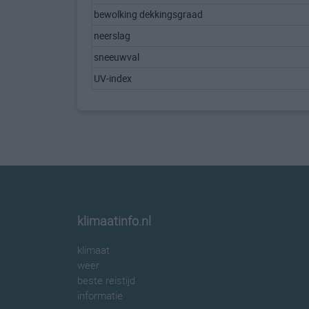
bewolking dekkingsgraad
neerslag
sneeuwval
UV-index
klimaatinfo.nl
klimaat
weer
beste reistijd
informatie