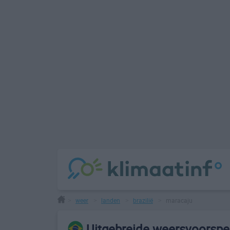
weer
landen
brazilië
maracaju
>
>
>
>
Uitgebreide weersvoorspel