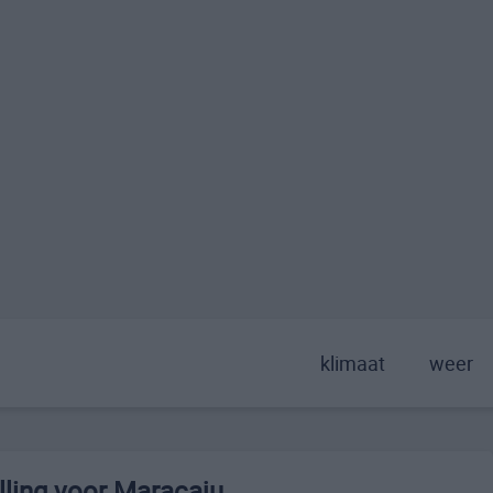
klimaat
weer
ling voor Maracaju