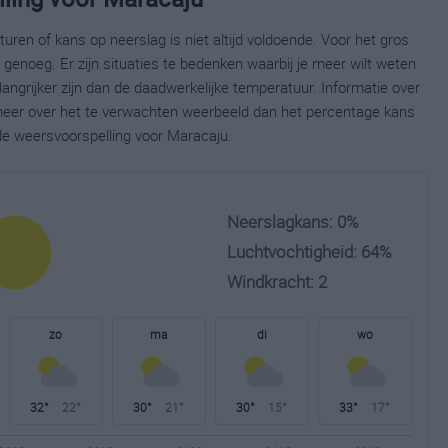
ren of kans op neerslag is niet altijd voldoende. Voor het gros
enoeg. Er zijn situaties te bedenken waarbij je meer wilt weten
ngrijker zijn dan de daadwerkelijke temperatuur. Informatie over
eer over het te verwachten weerbeeld dan het percentage kans
ide weersvoorspelling voor Maracaju.
Neerslagkans: 0%
Luchtvochtigheid: 64%
Windkracht: 2
zo
ma
di
wo
32°
22°
30°
21°
30°
15°
33°
17°