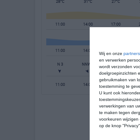
28°C
31°C
27°C
11:00
14:00
17:00
11:00
14:00
17:00
Wij en onze
partners
en verwerken persoon
N 3
NNW 4
NNW 3
N
wordt verzonden voo
doelgroepinzichten e
gebruikmaken van loc
11:00
14:00
17:00
toestemming te gev
U kunt ook hieronder
toestemmingskeuzes 
verwerkingen van uw
te maken tegen derge
voorkeuren wijzigen 
op de knop "Privacy