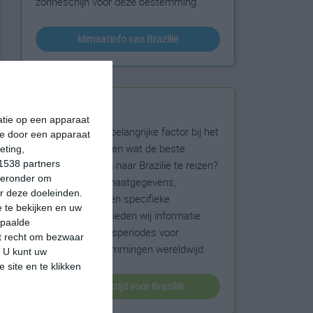
zonneschijn voor deze bestemming.
klimaatinfo van Brazilië
Beste reistijd
matie op een apparaat
Het weer is een belangrijke factor bij het
ie door een apparaat
reizen. Wil je weten wat de beste
eting,
maanden zijn om naar Brazilië te reizen?
1538 partners
hieronder om
Op basis van klimaatgegevens,
r deze doeleinden.
weersextremen en specifieke
 te bekijken en uw
weerinformatie bieden wij informatie
epaalde
over de beste reisperiodes voor
et recht om bezwaar
duizenden bestemmingen wereldwijd.
. U kunt uw
 site en te klikken
beste reistijd voor Brazilië