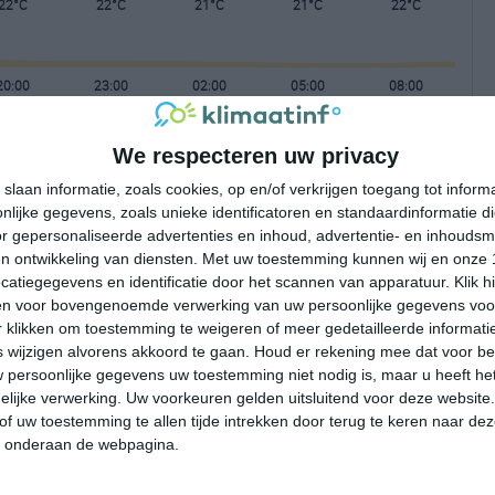
22°C
22°C
21°C
21°C
22°C
20:00
23:00
02:00
05:00
08:00
We respecteren uw privacy
20:00
23:00
02:00
05:00
08:00
slaan informatie, zoals cookies, op en/of verkrijgen toegang tot infor
lijke gegevens, zoals unieke identificatoren en standaardinformatie d
NW 2
NNW 2
NW 2
NNW 1
ZZW 1
r gepersonaliseerde advertenties en inhoud, advertentie- en inhoudsm
n ontwikkeling van diensten.
Met uw toestemming kunnen wij en onze 
atiegegevens en identificatie door het scannen van apparatuur. Klik 
20:00
23:00
02:00
05:00
08:00
en voor bovengenoemde verwerking van uw persoonlijke gegevens voo
 klikken om toestemming te weigeren of meer gedetailleerde informatie
wijzigen alvorens akkoord te gaan.
Houd er rekening mee dat voor b
 persoonlijke gegevens uw toestemming niet nodig is, maar u heeft h
lijke verwerking. Uw voorkeuren gelden uitsluitend voor deze website
of uw toestemming te allen tijde intrekken door terug te keren naar deze
" onderaan de webpagina.