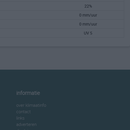
22%
0 mm/uur
0 mm/uur
UV 5
informatie
over klimaatinfo
contact
links
adverteren