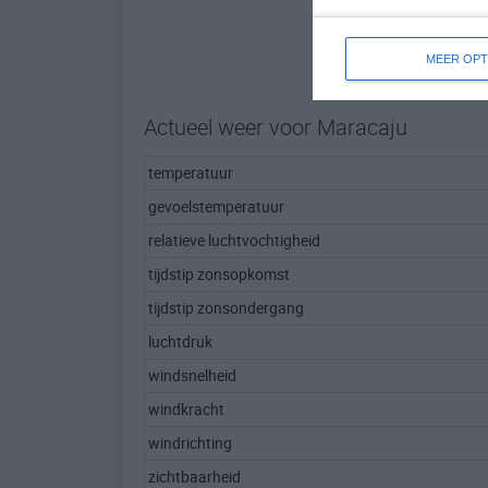
MEER OPT
Actueel weer voor Maracaju
temperatuur
gevoelstemperatuur
relatieve luchtvochtigheid
tijdstip zonsopkomst
tijdstip zonsondergang
luchtdruk
windsnelheid
windkracht
windrichting
zichtbaarheid