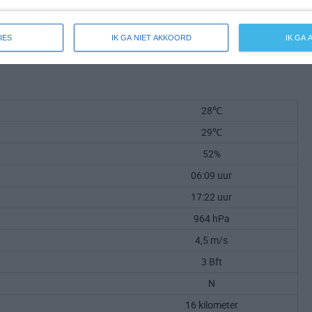
IES
IK GA NIET AKKOORD
IK GA
28℃
29℃
52%
06:09 uur
17:22 uur
964 hPa
4,5 m/s
3 Bft
N
16 kilometer