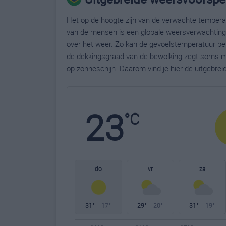
Het op de hoogte zijn van de verwachte temperatu
van de mensen is een globale weersverwachting g
over het weer. Zo kan de gevoelstemperatuur bela
de dekkingsgraad van de bewolking zegt soms m
op zonneschijn. Daarom vind je hier de uitgebre
23
°C
do
vr
za
31°
17°
29°
20°
31°
19°