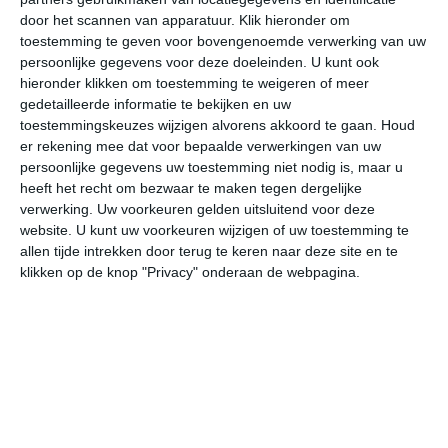
door het scannen van apparatuur. Klik hieronder om
toestemming te geven voor bovengenoemde verwerking van uw
29°
21°
28°
21°
28°
22°
28°
20°
27°
20°
persoonlijke gegevens voor deze doeleinden. U kunt ook
hieronder klikken om toestemming te weigeren of meer
21°C
26°C
29°C
28°C
24°C
22
gedetailleerde informatie te bekijken en uw
toestemmingskeuzes wijzigen alvorens akkoord te gaan.
Houd
er rekening mee dat voor bepaalde verwerkingen van uw
persoonlijke gegevens uw toestemming niet nodig is, maar u
06:00
09:00
12:00
15:00
18:00
21
heeft het recht om bezwaar te maken tegen dergelijke
verwerking. Uw voorkeuren gelden uitsluitend voor deze
website. U kunt uw voorkeuren wijzigen of uw toestemming te
allen tijde intrekken door terug te keren naar deze site en te
06:00
09:00
12:00
15:00
18:00
21
klikken op de knop "Privacy" onderaan de webpagina.
W 1
ONO 2
O 3
O 3
OZO 2
O
06:00
09:00
12:00
15:00
18:00
21