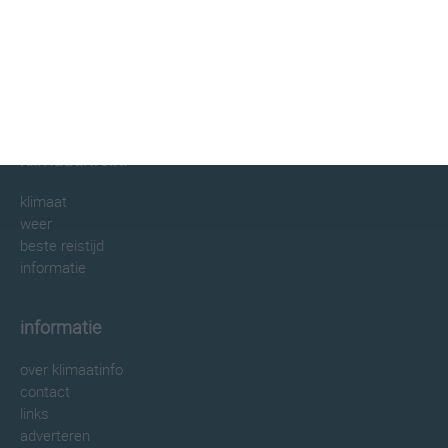
klimaatinfo.nl
klimaat
weer
beste reistijd
informatie
informatie
over klimaatinfo
contact
links
adverteren