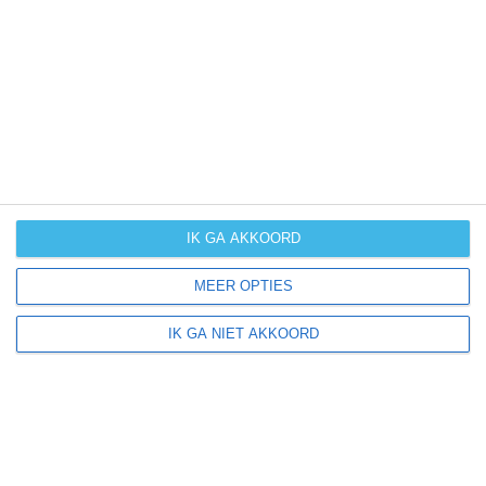
UV-index
UV 0
Cristinápolis ligt in:
Amerika
Zuid-Amerika
Brazilië
IK GA AKKOORD
MEER OPTIES
Klimaatinfo van Brazilië
IK GA NIET AKKOORD
Het actuele weer en de weersvoorspelling voor de
komende dagen of weken zeggen niets over hoe het
weer in andere maanden kan zijn. Wil je een indicatie
hebben van hoe het weer gemiddeld is in Brazilië?
Daarvoor hebben wij handige klimaatinfo over Brazilië.