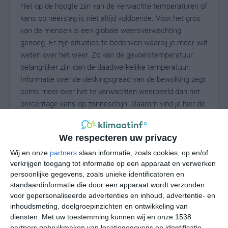
Het op de hoogte zijn van de verwachte temperaturen of
kans op neerslag is niet altijd voldoende. Voor het gros
van de mensen is een globale weersverwachting
genoeg. Er zijn situaties te bedenken waarbij je meer wilt
weten over het weer. Zo kan de gevoelstemperatuur
belangrijker zijn dan de daadwerkelijke temperatuur.
Informatie over de dekkingsgraad van de bewolking zegt
soms meer over het te verwachten weerbeeld dan het
percentage kans op zonneschijn. Daarom vind je hier de
uitgebreide weersvoorspelling voor Cristinápolis.
We respecteren uw privacy
Wij en onze
partners
slaan informatie, zoals cookies, op en/of
24
N
°C
verkrijgen toegang tot informatie op een apparaat en verwerken
L
persoonlijke gegevens, zoals unieke identificatoren en
standaardinformatie die door een apparaat wordt verzonden
W
voor gepersonaliseerde advertenties en inhoud, advertentie- en
inhoudsmeting, doelgroepinzichten en ontwikkeling van
vr
za
zo
ma
di
diensten.
Met uw toestemming kunnen wij en onze 1538
partners gebruikmaken van locatiegegevens en identificatie