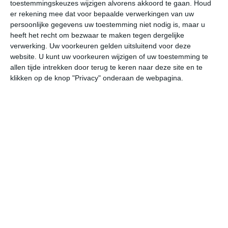
toestemmingskeuzes wijzigen alvorens akkoord te gaan.
Houd
W
er rekening mee dat voor bepaalde verwerkingen van uw
persoonlijke gegevens uw toestemming niet nodig is, maar u
heeft het recht om bezwaar te maken tegen dergelijke
undefined
ma
di
wo
do
verwerking. Uw voorkeuren gelden uitsluitend voor deze
website. U kunt uw voorkeuren wijzigen of uw toestemming te
allen tijde intrekken door terug te keren naar deze site en te
32°
19°
34°
17°
30°
19°
28°
19°
30°
17°
klikken op de knop "Privacy" onderaan de webpagina.
20°C
19°C
28°C
31°C
31°C
26
04:00
07:00
10:00
13:00
16:00
19
04:00
07:00
10:00
13:00
16:00
19
ZO 1
OZO 1
W 1
WNW 2
W 2
ZZ