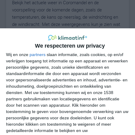
Bekijk het actuele weer in Coromandel en de
voorspelling voor de komende dagen, zoals de
temperaturen, de kans op neerslag, de windrichting en
de windkracht. Met deze weergegevens kun je zien wat
voor weer je kunt verwachten in Coromandel. Op basis
van de klimaatstatistieken beschrijven we het weer per
We respecteren uw privacy
maand in Coromandel. Dit is geen
langetermijnverwachting, maar geeft het gemiddelde
Wij en onze
partners
slaan informatie, zoals cookies, op en/of
weerbeeld voor alle maanden van het jaar. Wil je de
verkrijgen toegang tot informatie op een apparaat en verwerken
uitgebreide weersverwachting voor Coromandel zien?
persoonlijke gegevens, zoals unieke identificatoren en
standaardinformatie die door een apparaat wordt verzonden
Op de pagina met extra weerinformatie tonen we de
voor gepersonaliseerde advertenties en inhoud, advertentie- en
kans op sneeuw, de gevoelstemperatuur, de
inhoudsmeting, doelgroepinzichten en ontwikkeling van
zichtbaarheid, de UV-kracht, de luchtdruk en meer goede
diensten.
Met uw toestemming kunnen wij en onze 1538
weerinfo.
partners gebruikmaken van locatiegegevens en identificatie
door het scannen van apparatuur. Klik hieronder om
toestemming te geven voor bovengenoemde verwerking van uw
persoonlijke gegevens voor deze doeleinden. U kunt ook
25
N
°C
hieronder klikken om toestemming te weigeren of meer
gedetailleerde informatie te bekijken en uw
L