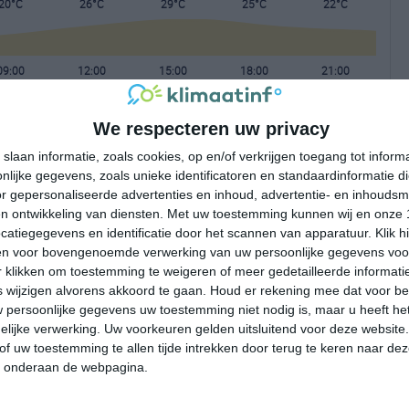
20°C
26°C
29°C
25°C
22°C
09:00
12:00
15:00
18:00
21:00
We respecteren uw privacy
09:00
12:00
15:00
18:00
21:00
slaan informatie, zoals cookies, op en/of verkrijgen toegang tot infor
lijke gegevens, zoals unieke identificatoren en standaardinformatie d
NNO 1
N 2
WNW 3
NW 1
NNO 1
r gepersonaliseerde advertenties en inhoud, advertentie- en inhoudsm
n ontwikkeling van diensten.
Met uw toestemming kunnen wij en onze 
atiegegevens en identificatie door het scannen van apparatuur. Klik 
09:00
12:00
15:00
18:00
21:00
en voor bovengenoemde verwerking van uw persoonlijke gegevens voo
 klikken om toestemming te weigeren of meer gedetailleerde informatie
wijzigen alvorens akkoord te gaan.
Houd er rekening mee dat voor b
 persoonlijke gegevens uw toestemming niet nodig is, maar u heeft h
lijke verwerking. Uw voorkeuren gelden uitsluitend voor deze website
of uw toestemming te allen tijde intrekken door terug te keren naar deze
" onderaan de webpagina.