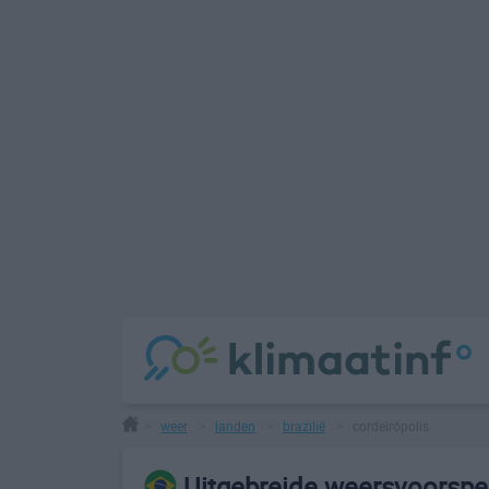
weer
landen
brazilië
cordeirópolis
>
>
>
>
Uitgebreide weersvoorspel