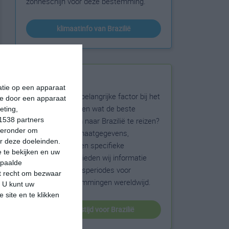
zonneschijn voor deze bestemming.
klimaatinfo van Brazilië
Beste reistijd
matie op een apparaat
Het weer is een belangrijke factor bij het
ie door een apparaat
reizen. Wil je weten wat de beste
eting,
maanden zijn om naar Brazilië te reizen?
1538 partners
hieronder om
Op basis van klimaatgegevens,
r deze doeleinden.
weersextremen en specifieke
 te bekijken en uw
weerinformatie bieden wij informatie
epaalde
over de beste reisperiodes voor
et recht om bezwaar
duizenden bestemmingen wereldwijd.
. U kunt uw
 site en te klikken
beste reistijd voor Brazilië