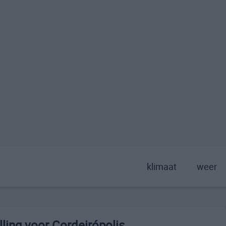
klimaat
weer
ling voor Cordeirópolis