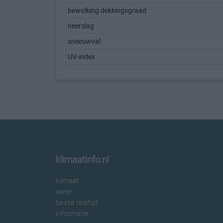
bewolking dekkingsgraad
neerslag
sneeuwval
UV-index
klimaatinfo.nl
klimaat
weer
beste reistijd
informatie