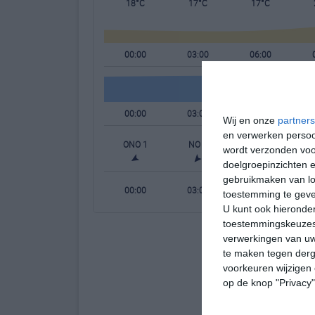
18°C
17°C
17°C
00:00
03:00
06:00
00:00
03:00
06:00
Wij en onze
partners
en verwerken persoon
ONO 1
NO 1
N 1
wordt verzonden voo
doelgroepinzichten e
gebruikmaken van loc
00:00
03:00
06:00
toestemming te gev
U kunt ook hieronder
toestemmingskeuzes 
verwerkingen van uw
te maken tegen derge
voorkeuren wijzigen 
op de knop "Privacy