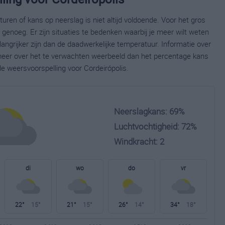
ren of kans op neerslag is niet altijd voldoende. Voor het gros
enoeg. Er zijn situaties te bedenken waarbij je meer wilt weten
ngrijker zijn dan de daadwerkelijke temperatuur. Informatie over
eer over het te verwachten weerbeeld dan het percentage kans
de weersvoorspelling voor Cordeirópolis.
Neerslagkans: 69%
Luchtvochtigheid: 72%
Windkracht: 2
di
wo
do
vr
22°
15°
21°
15°
26°
14°
34°
18°