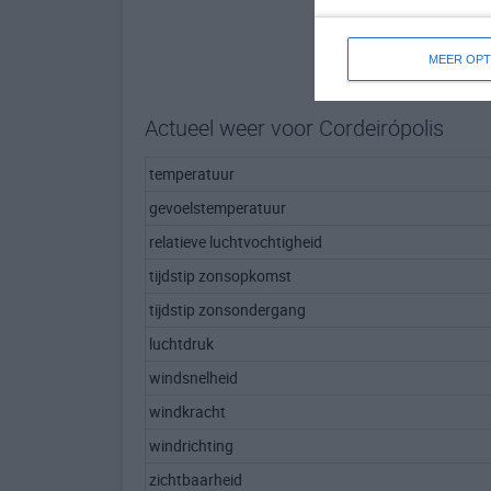
MEER OPT
Actueel weer voor Cordeirópolis
temperatuur
gevoelstemperatuur
relatieve luchtvochtigheid
tijdstip zonsopkomst
tijdstip zonsondergang
luchtdruk
windsnelheid
windkracht
windrichting
zichtbaarheid