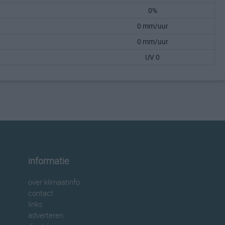
0%
0 mm/uur
0 mm/uur
UV 0
informatie
over klimaatinfo
contact
links
adverteren