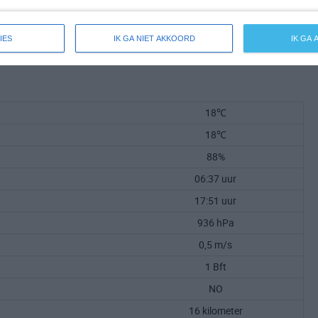
IES
IK GA NIET AKKOORD
IK GA
18℃
18℃
88%
06:37 uur
17:51 uur
936 hPa
0,5 m/s
1 Bft
NO
16 kilometer