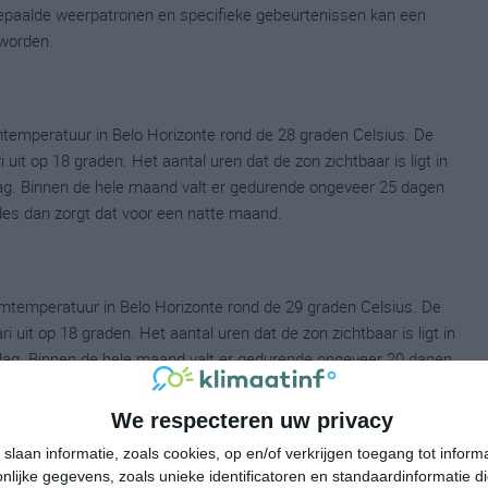
 bepaalde weerpatronen en specifieke gebeurtenissen kan een
worden.
temperatuur in Belo Horizonte rond de 28 graden Celsius. De
t op 18 graden. Het aantal uren dat de zon zichtbaar is ligt in
ag. Binnen de hele maand valt er gedurende ongeveer 25 dagen
eldes dan zorgt dat voor een natte maand.
mtemperatuur in Belo Horizonte rond de 29 graden Celsius. De
it op 18 graden. Het aantal uren dat de zon zichtbaar is ligt in
dag. Binnen de hele maand valt er gedurende ongeveer 20 dagen
ldes dan zorgt dat voor een maand met vrij veel neerslag.
We respecteren uw privacy
slaan informatie, zoals cookies, op en/of verkrijgen toegang tot infor
lijke gegevens, zoals unieke identificatoren en standaardinformatie d
emperatuur in Belo Horizonte rond de 28 graden Celsius. De