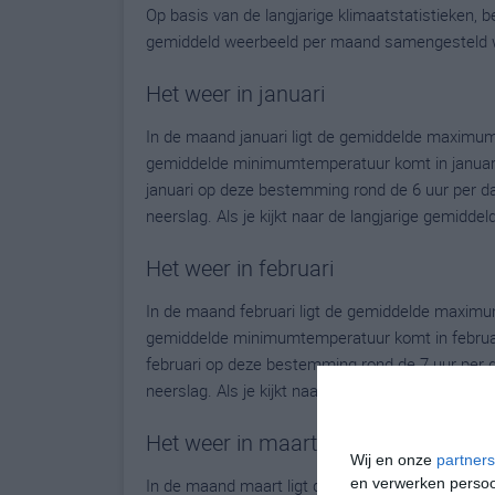
Op basis van de langjarige klimaatstatistieken,
gemiddeld weerbeeld per maand samengesteld 
Het weer in januari
In de maand januari ligt de gemiddelde maximum
gemiddelde minimumtemperatuur komt in januari ui
januari op deze bestemming rond de 6 uur per d
neerslag. Als je kijkt naar de langjarige gemidd
Het weer in februari
In de maand februari ligt de gemiddelde maximu
gemiddelde minimumtemperatuur komt in februari u
februari op deze bestemming rond de 7 uur per 
neerslag. Als je kijkt naar de langjarige gemidde
Het weer in maart
Wij en onze
partners
en verwerken persoon
In de maand maart ligt de gemiddelde maximumt