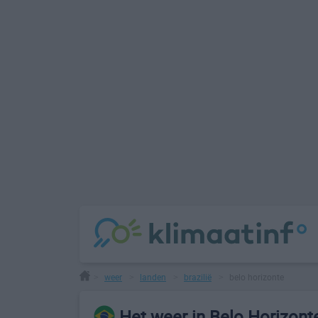
weer
landen
brazilië
belo horizonte
>
>
>
>
Het weer in Belo Horizont