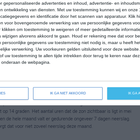
r gepersonaliseerde advertenties en inhoud, advertentie- en inhoudsm
 op 18 graden. Het aantal uren dat de zon zichtbaar is ligt in
n ontwikkeling van diensten.
Met uw toestemming kunnen wij en onze 
g. Binnen de hele maand valt er gedurende ongeveer 17 dagen
atiegegevens en identificatie door het scannen van apparatuur. Klik 
ldes dan zorgt dat voor een maand met vrij veel neerslag.
en voor bovengenoemde verwerking van uw persoonlijke gegevens voo
 klikken om toestemming te weigeren of meer gedetailleerde informatie
wijzigen alvorens akkoord te gaan.
Houd er rekening mee dat voor b
 persoonlijke gegevens uw toestemming niet nodig is, maar u heeft h
mperatuur in Belo Horizonte rond de 27 graden Celsius. De
lijke verwerking. Uw voorkeuren gelden uitsluitend voor deze website
op 17 graden. Het aantal uren dat de zon zichtbaar is ligt in april
of uw toestemming te allen tijde intrekken door terug te keren naar deze
en de hele maand valt er gedurende ongeveer 10 dagen neerslag.
" onderaan de webpagina.
zorgt dat voor een redelijke hoeveelheid neerslag gedurende deze
IES
IK GA NIET AKKOORD
IK GA
peratuur in Belo Horizonte rond de 26 graden Celsius. De
p 14 graden. Het aantal uren dat de zon zichtbaar is ligt in mei
en de hele maand valt er gedurende ongeveer 7 dagen neerslag.
zorgt dat voor niet zoveel neerslag deze maand.