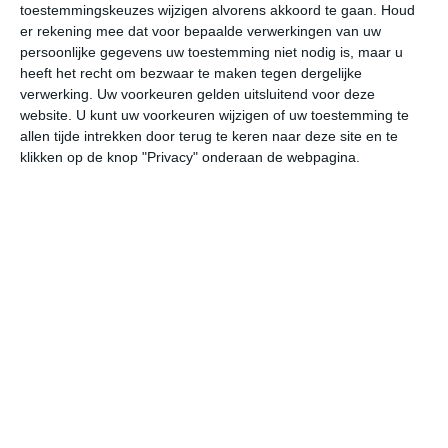
25
toestemmingskeuzes wijzigen alvorens akkoord te gaan.
Houd
L
er rekening mee dat voor bepaalde verwerkingen van uw
W
persoonlijke gegevens uw toestemming niet nodig is, maar u
heeft het recht om bezwaar te maken tegen dergelijke
verwerking. Uw voorkeuren gelden uitsluitend voor deze
vr
za
zo
ma
di
website. U kunt uw voorkeuren wijzigen of uw toestemming te
allen tijde intrekken door terug te keren naar deze site en te
klikken op de knop "Privacy" onderaan de webpagina.
28°
22°
28°
23°
28°
25°
28°
25°
27°
24°
25°C
25°C
25°C
25°C
25°C
25
02:00
05:00
08:00
11:00
14:00
17
02:00
05:00
08:00
11:00
14:00
17
ONO 3
ONO 3
ONO 3
ONO 3
O 4
O