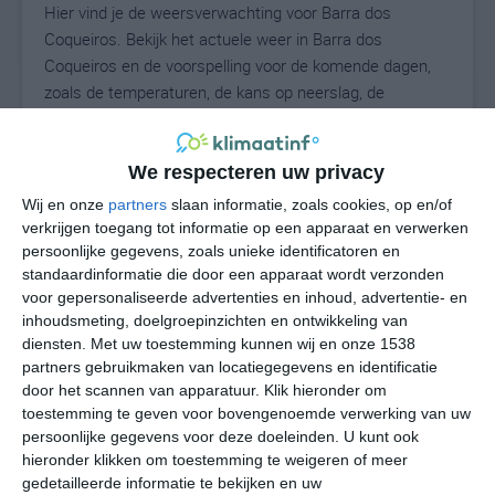
Hier vind je de weersverwachting voor Barra dos
Coqueiros. Bekijk het actuele weer in Barra dos
Coqueiros en de voorspelling voor de komende dagen,
zoals de temperaturen, de kans op neerslag, de
windrichting en de windkracht. Met deze weergegevens
kun je zien wat voor weer je kunt verwachten in Barra
dos Coqueiros. Op basis van de klimaatstatistieken
We respecteren uw privacy
beschrijven we het weer per maand in Barra dos
Wij en onze
partners
slaan informatie, zoals cookies, op en/of
Coqueiros. Dit is geen langetermijnverwachting, maar
verkrijgen toegang tot informatie op een apparaat en verwerken
geeft het gemiddelde weerbeeld voor alle maanden van
persoonlijke gegevens, zoals unieke identificatoren en
standaardinformatie die door een apparaat wordt verzonden
het jaar. Wil je de uitgebreide weersverwachting voor
voor gepersonaliseerde advertenties en inhoud, advertentie- en
Barra dos Coqueiros zien? Op de pagina met extra
inhoudsmeting, doelgroepinzichten en ontwikkeling van
weerinformatie tonen we de kans op sneeuw, de
diensten.
Met uw toestemming kunnen wij en onze 1538
gevoelstemperatuur, de zichtbaarheid, de UV-kracht, de
partners gebruikmaken van locatiegegevens en identificatie
luchtdruk en meer goede weerinfo.
door het scannen van apparatuur. Klik hieronder om
toestemming te geven voor bovengenoemde verwerking van uw
persoonlijke gegevens voor deze doeleinden. U kunt ook
hieronder klikken om toestemming te weigeren of meer
N
°C
gedetailleerde informatie te bekijken en uw