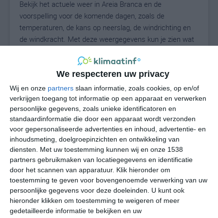
Bekijk het actuele weer in Areia Branca en de
voorspelling voor de komende dagen, zoals de
temperaturen, de kans op neerslag, de windrichting en
de windkracht. Met deze weergegevens kun je zien wat
voor weer je kunt verwachten in Areia Branca. Op basis
van de klimaatstatistieken beschrijven we het weer per
We respecteren uw privacy
maand in Areia Branca. Dit is geen
langetermijnverwachting, maar geeft het gemiddelde
Wij en onze
partners
slaan informatie, zoals cookies, op en/of
weerbeeld voor alle maanden van het jaar. Wil je de
verkrijgen toegang tot informatie op een apparaat en verwerken
uitgebreide weersverwachting voor Areia Branca zien?
persoonlijke gegevens, zoals unieke identificatoren en
standaardinformatie die door een apparaat wordt verzonden
Op de pagina met extra weerinformatie tonen we de
voor gepersonaliseerde advertenties en inhoud, advertentie- en
kans op sneeuw, de gevoelstemperatuur, de
inhoudsmeting, doelgroepinzichten en ontwikkeling van
zichtbaarheid, de UV-kracht, de luchtdruk en meer goede
diensten.
Met uw toestemming kunnen wij en onze 1538
weerinfo.
partners gebruikmaken van locatiegegevens en identificatie
door het scannen van apparatuur. Klik hieronder om
toestemming te geven voor bovengenoemde verwerking van uw
persoonlijke gegevens voor deze doeleinden. U kunt ook
26
N
°C
hieronder klikken om toestemming te weigeren of meer
gedetailleerde informatie te bekijken en uw
L