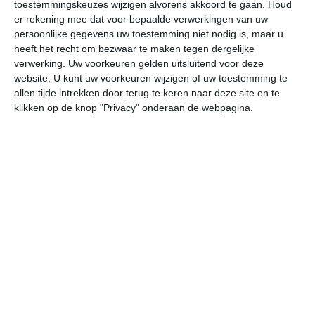
toestemmingskeuzes wijzigen alvorens akkoord te gaan.
Houd
W
er rekening mee dat voor bepaalde verwerkingen van uw
persoonlijke gegevens uw toestemming niet nodig is, maar u
heeft het recht om bezwaar te maken tegen dergelijke
za
zo
ma
di
wo
verwerking. Uw voorkeuren gelden uitsluitend voor deze
website. U kunt uw voorkeuren wijzigen of uw toestemming te
allen tijde intrekken door terug te keren naar deze site en te
30°
24°
30°
24°
32°
24°
32°
24°
31°
24°
klikken op de knop "Privacy" onderaan de webpagina.
25°C
25°C
24°C
28°C
29°C
27
01:00
04:00
07:00
10:00
13:00
16
01:00
04:00
07:00
10:00
13:00
16
O 4
OZO 3
ZO 3
OZO 4
ONO 4
NO