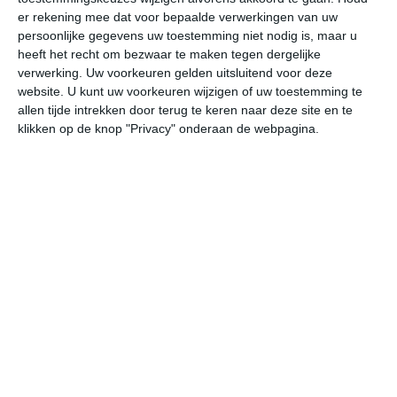
er rekening mee dat voor bepaalde verwerkingen van uw
persoonlijke gegevens uw toestemming niet nodig is, maar u
undefined
ma
di
wo
do
heeft het recht om bezwaar te maken tegen dergelijke
verwerking. Uw voorkeuren gelden uitsluitend voor deze
website. U kunt uw voorkeuren wijzigen of uw toestemming te
16°
-3°
9°
2°
12°
1°
14°
-2°
14°
-1°
allen tijde intrekken door terug te keren naar deze site en te
klikken op de knop "Privacy" onderaan de webpagina.
-3°C
6°C
14°C
15°C
11°C
6
06:00
09:00
12:00
15:00
18:00
21
06:00
09:00
12:00
15:00
18:00
21
W 2
W 1
N 2
NNO 4
NNO 5
NN
06:00
09:00
12:00
15:00
18:00
21