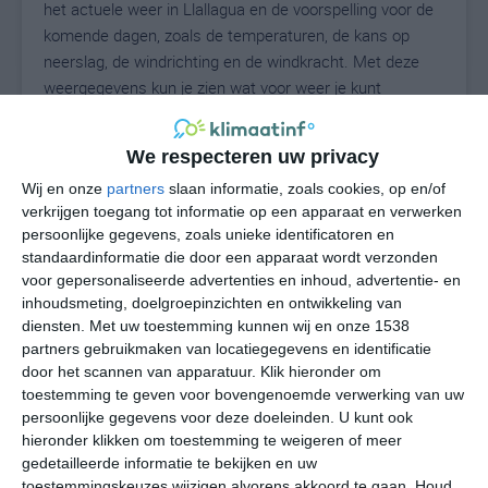
het actuele weer in Llallagua en de voorspelling voor de
komende dagen, zoals de temperaturen, de kans op
neerslag, de windrichting en de windkracht. Met deze
weergegevens kun je zien wat voor weer je kunt
verwachten in Llallagua. Op basis van de
klimaatstatistieken beschrijven we het weer per maand
We respecteren uw privacy
in Llallagua. Dit is geen langetermijnverwachting, maar
Wij en onze
partners
slaan informatie, zoals cookies, op en/of
geeft het gemiddelde weerbeeld voor alle maanden van
verkrijgen toegang tot informatie op een apparaat en verwerken
het jaar. Wil je de uitgebreide weersverwachting voor
persoonlijke gegevens, zoals unieke identificatoren en
Llallagua zien? Op de pagina met extra weerinformatie
standaardinformatie die door een apparaat wordt verzonden
tonen we de kans op sneeuw, de gevoelstemperatuur,
voor gepersonaliseerde advertenties en inhoud, advertentie- en
de zichtbaarheid, de UV-kracht, de luchtdruk en meer
inhoudsmeting, doelgroepinzichten en ontwikkeling van
goede weerinfo.
diensten.
Met uw toestemming kunnen wij en onze 1538
partners gebruikmaken van locatiegegevens en identificatie
door het scannen van apparatuur. Klik hieronder om
toestemming te geven voor bovengenoemde verwerking van uw
6
N
persoonlijke gegevens voor deze doeleinden. U kunt ook
°C
hieronder klikken om toestemming te weigeren of meer
L
gedetailleerde informatie te bekijken en uw
W
toestemmingskeuzes wijzigen alvorens akkoord te gaan.
Houd