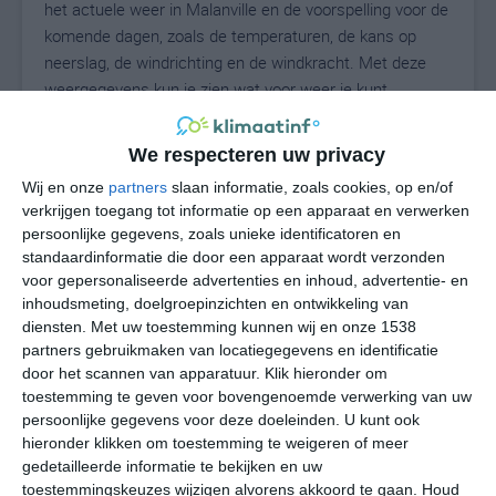
het actuele weer in Malanville en de voorspelling voor de
komende dagen, zoals de temperaturen, de kans op
neerslag, de windrichting en de windkracht. Met deze
weergegevens kun je zien wat voor weer je kunt
verwachten in Malanville. Op basis van de
klimaatstatistieken beschrijven we het weer per maand
We respecteren uw privacy
in Malanville. Dit is geen langetermijnverwachting, maar
Wij en onze
partners
slaan informatie, zoals cookies, op en/of
geeft het gemiddelde weerbeeld voor alle maanden van
verkrijgen toegang tot informatie op een apparaat en verwerken
het jaar. Wil je de uitgebreide weersverwachting voor
persoonlijke gegevens, zoals unieke identificatoren en
Malanville zien? Op de pagina met extra weerinformatie
standaardinformatie die door een apparaat wordt verzonden
tonen we de kans op sneeuw, de gevoelstemperatuur,
voor gepersonaliseerde advertenties en inhoud, advertentie- en
de zichtbaarheid, de UV-kracht, de luchtdruk en meer
inhoudsmeting, doelgroepinzichten en ontwikkeling van
goede weerinfo.
diensten.
Met uw toestemming kunnen wij en onze 1538
partners gebruikmaken van locatiegegevens en identificatie
door het scannen van apparatuur. Klik hieronder om
toestemming te geven voor bovengenoemde verwerking van uw
28
persoonlijke gegevens voor deze doeleinden. U kunt ook
N
°C
hieronder klikken om toestemming te weigeren of meer
L
gedetailleerde informatie te bekijken en uw
W
toestemmingskeuzes wijzigen alvorens akkoord te gaan.
Houd