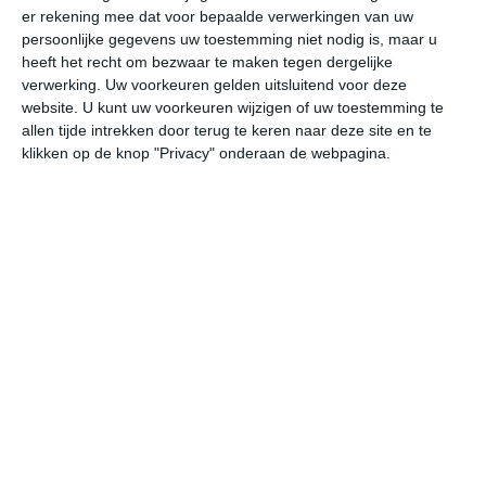
er rekening mee dat voor bepaalde verwerkingen van uw
persoonlijke gegevens uw toestemming niet nodig is, maar u
za
zo
ma
di
wo
heeft het recht om bezwaar te maken tegen dergelijke
verwerking. Uw voorkeuren gelden uitsluitend voor deze
website. U kunt uw voorkeuren wijzigen of uw toestemming te
allen tijde intrekken door terug te keren naar deze site en te
31°
25°
30°
24°
31°
24°
31°
25°
29°
25°
klikken op de knop "Privacy" onderaan de webpagina.
25°C
25°C
24°C
25°C
28°C
30
00:00
03:00
06:00
09:00
12:00
15
00:00
03:00
06:00
09:00
12:00
15
ZO 1
ZO 1
ZZO 1
Z 2
Z 2
Z
00:00
03:00
06:00
09:00
12:00
15